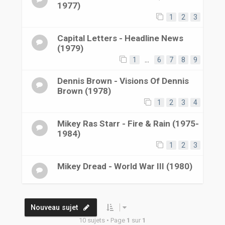
1977)
1
2
3
Capital Letters - Headline News
(1979)
1
…
6
7
8
9
Dennis Brown - Visions Of Dennis
Brown (1978)
1
2
3
4
Mikey Ras Starr - Fire & Rain (1975-
1984)
1
2
3
Mikey Dread - World War III (1980)
Nouveau sujet
10 sujets • Page
1
sur
1