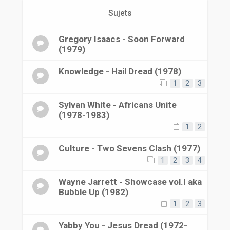
r
Sujets
Gregory Isaacs - Soon Forward
(1979)
Knowledge - Hail Dread (1978)
1
2
3
Sylvan White - Africans Unite
(1978-1983)
1
2
Culture - Two Sevens Clash (1977)
1
2
3
4
Wayne Jarrett - Showcase vol.I aka
Bubble Up (1982)
1
2
3
Yabby You - Jesus Dread (1972-