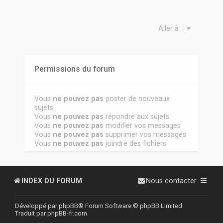
Aller à
Permissions du forum
Vous
ne pouvez pas
poster de nouveaux
sujets
Vous
ne pouvez pas
répondre aux sujets
Vous
ne pouvez pas
modifier vos messages
Vous
ne pouvez pas
supprimer vos messages
Vous
ne pouvez pas
joindre des fichiers
INDEX DU FORUM
Nous contacter
Développé par
phpBB
® Forum Software © phpBB Limited
Traduit par
phpBB-fr.com