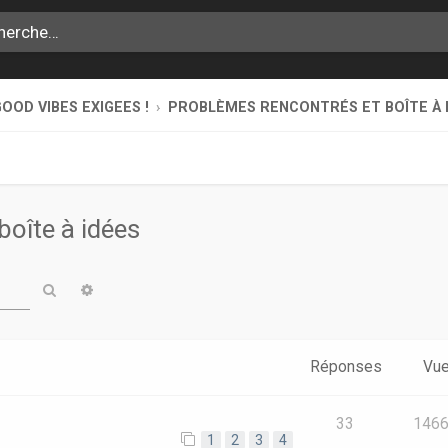
OOD VIBES EXIGEES !
PROBLÈMES RENCONTRÉS ET BOÎTE À 
boîte à idées
Rechercher
Recherche avancée
Réponses
Vu
e
33
146
1
2
3
4