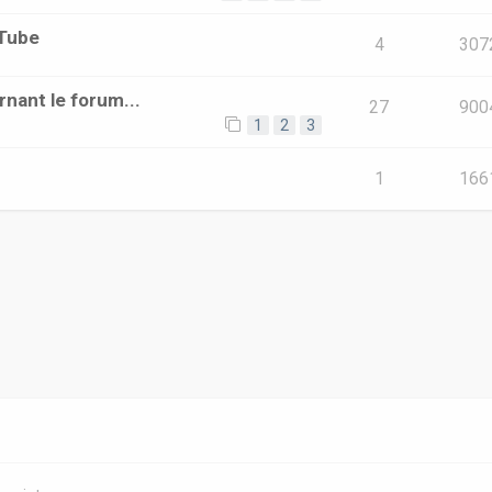
uTube
4
307
rnant le forum...
27
900
1
2
3
1
166