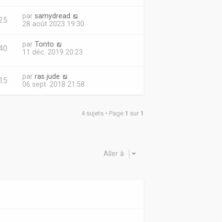
par
samydread
25
28 août 2023 19:30
par
Tonto
40
11 déc. 2019 20:23
par
ras jude
15
06 sept. 2018 21:58
4 sujets • Page
1
sur
1
Aller à