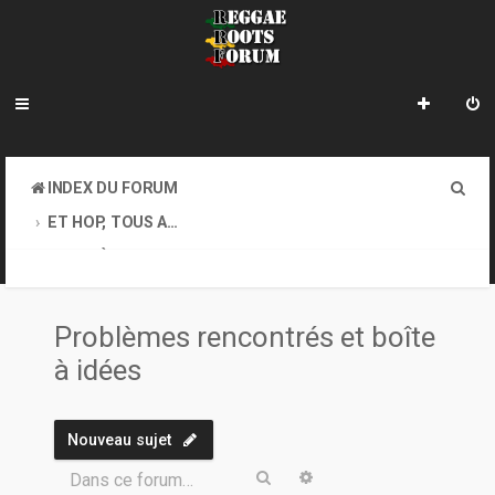
R
INDEX DU FORUM
e
ET HOP, TOUS AU COFFEE-SHOP. GOOD VIBES EXIGEES !
c
PROBLÈMES RENCONTRÉS ET BOÎTE À IDÉES
h
e
Problèmes rencontrés et boîte
r
à idées
c
h
Nouveau sujet
e
Rechercher
Recherche avancée
Dans ce forum…