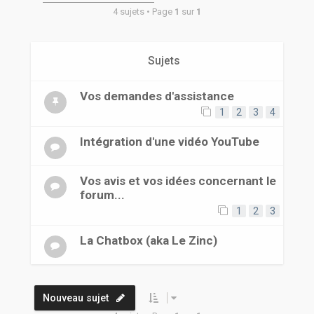
r
4 sujets • Page
1
sur
1
Sujets
Vos demandes d'assistance
1
2
3
4
Intégration d'une vidéo YouTube
Vos avis et vos idées concernant le
forum...
1
2
3
La Chatbox (aka Le Zinc)
Nouveau sujet