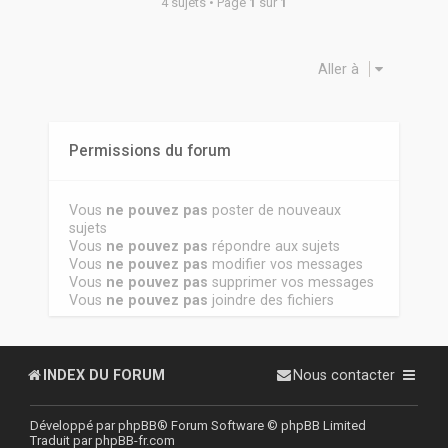
4 sujets • Page
1
sur
1
Aller à
Permissions du forum
Vous
ne pouvez pas
poster de nouveaux
sujets
Vous
ne pouvez pas
répondre aux sujets
Vous
ne pouvez pas
modifier vos messages
Vous
ne pouvez pas
supprimer vos messages
Vous
ne pouvez pas
joindre des fichiers
INDEX DU FORUM
Nous contacter
Développé par
phpBB
® Forum Software © phpBB Limited
Traduit par
phpBB-fr.com