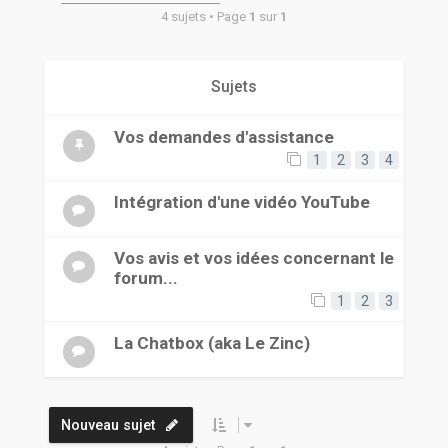
r
4 sujets • Page
1
sur
1
Sujets
Vos demandes d'assistance
1
2
3
4
Intégration d'une vidéo YouTube
Vos avis et vos idées concernant le
forum...
1
2
3
La Chatbox (aka Le Zinc)
Nouveau sujet