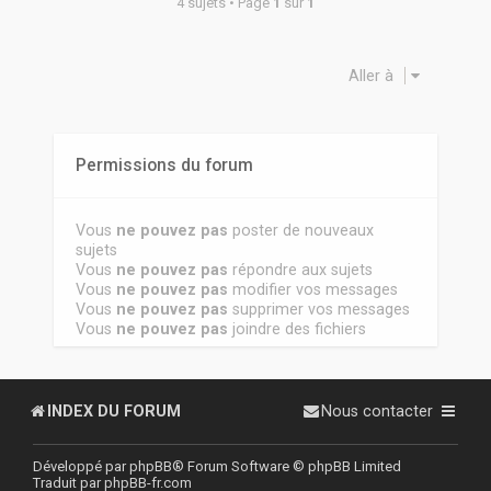
4 sujets • Page
1
sur
1
Aller à
Permissions du forum
Vous
ne pouvez pas
poster de nouveaux
sujets
Vous
ne pouvez pas
répondre aux sujets
Vous
ne pouvez pas
modifier vos messages
Vous
ne pouvez pas
supprimer vos messages
Vous
ne pouvez pas
joindre des fichiers
INDEX DU FORUM
Nous contacter
Développé par
phpBB
® Forum Software © phpBB Limited
Traduit par
phpBB-fr.com