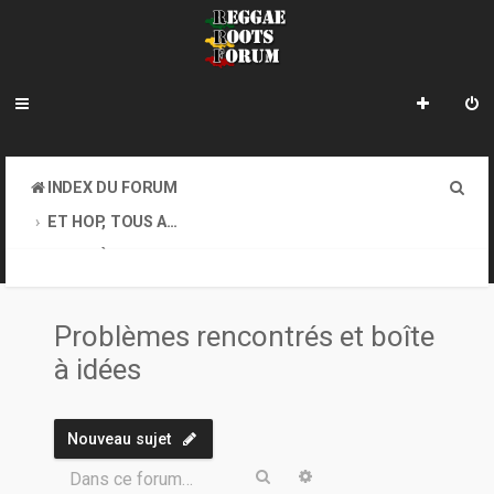
R
INDEX DU FORUM
e
ET HOP, TOUS AU COFFEE-SHOP. GOOD VIBES EXIGEES !
c
PROBLÈMES RENCONTRÉS ET BOÎTE À IDÉES
h
e
Problèmes rencontrés et boîte
r
à idées
c
h
Nouveau sujet
e
Rechercher
Recherche avancée
Dans ce forum…