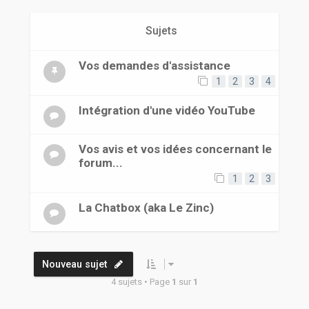
r
Sujets
Vos demandes d'assistance
1
2
3
4
Intégration d'une vidéo YouTube
Vos avis et vos idées concernant le
forum...
1
2
3
La Chatbox (aka Le Zinc)
Nouveau sujet
4 sujets • Page
1
sur
1