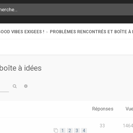
OOD VIBES EXIGEES !
PROBLÈMES RENCONTRÉS ET BOÎTE À 
boîte à idées
Rechercher
Recherche avancée
Réponses
Vu
e
33
146
1
2
3
4