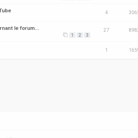
uTube
4
306
rnant le forum...
27
898
1
2
3
1
165