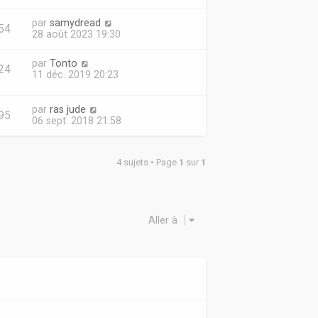
par
samydread
54
28 août 2023 19:30
par
Tonto
24
11 déc. 2019 20:23
par
ras jude
95
06 sept. 2018 21:58
4 sujets • Page
1
sur
1
Aller à