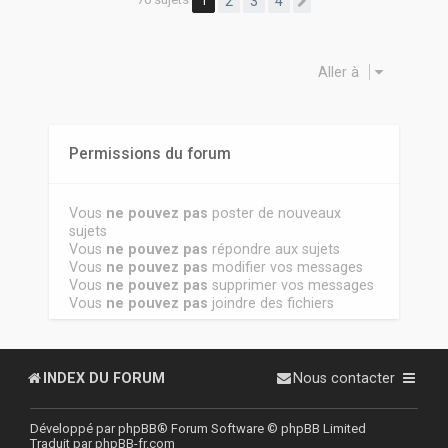
1
2
3
4
Suivante
Aller à
Permissions du forum
Vous
ne pouvez pas
poster de nouveaux
sujets
Vous
ne pouvez pas
répondre aux sujets
Vous
ne pouvez pas
modifier vos messages
Vous
ne pouvez pas
supprimer vos messages
Vous
ne pouvez pas
joindre des fichiers
INDEX DU FORUM
Nous contacter
Développé par
phpBB
® Forum Software © phpBB Limited
Traduit par
phpBB-fr.com