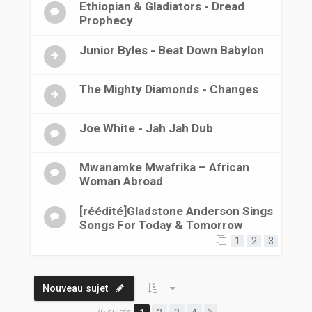
Ethiopian & Gladiators - Dread
Prophecy
Junior Byles - Beat Down Babylon
The Mighty Diamonds - Changes
Joe White - Jah Jah Dub
Mwanamke Mwafrika ‎– African
Woman Abroad
[réédité]Gladstone Anderson Sings
Songs For Today & Tomorrow
1
2
3
Nouveau sujet
76 sujets