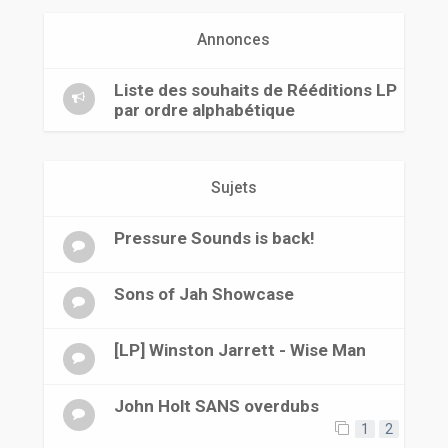
r
Annonces
Liste des souhaits de Rééditions LP
par ordre alphabétique
Sujets
Pressure Sounds is back!
Sons of Jah Showcase
[LP] Winston Jarrett - Wise Man
John Holt SANS overdubs
1
2