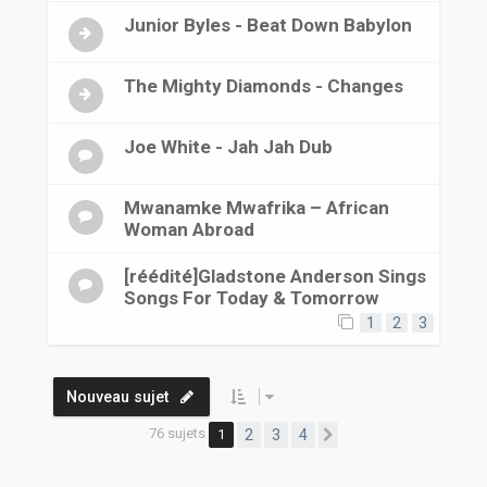
Junior Byles - Beat Down Babylon
The Mighty Diamonds - Changes
Joe White - Jah Jah Dub
Mwanamke Mwafrika ‎– African
Woman Abroad
[réédité]Gladstone Anderson Sings
Songs For Today & Tomorrow
1
2
3
Nouveau sujet
76 sujets
1
2
3
4
Suivante