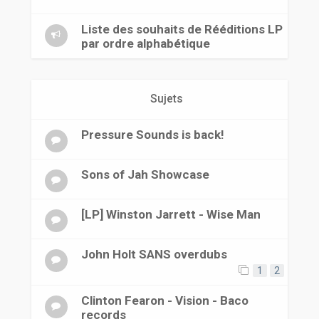
r
Liste des souhaits de Rééditions LP
par ordre alphabétique
Sujets
Pressure Sounds is back!
Sons of Jah Showcase
[LP] Winston Jarrett - Wise Man
John Holt SANS overdubs
1
2
Clinton Fearon - Vision - Baco
records