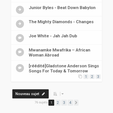
Junior Byles - Beat Down Babylon
The Mighty Diamonds - Changes
Joe White - Jah Jah Dub
Mwanamke Mwafrika ‎– African
Woman Abroad
[réédité]Gladstone Anderson Sings
Songs For Today & Tomorrow
1
2
3
Nouveau sujet
76 sujets
1
2
3
4
Suivante