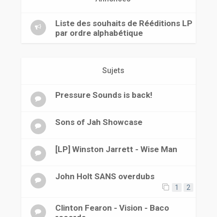
r
Liste des souhaits de Rééditions LP
par ordre alphabétique
Sujets
Pressure Sounds is back!
Sons of Jah Showcase
[LP] Winston Jarrett - Wise Man
John Holt SANS overdubs
1
2
Clinton Fearon - Vision - Baco