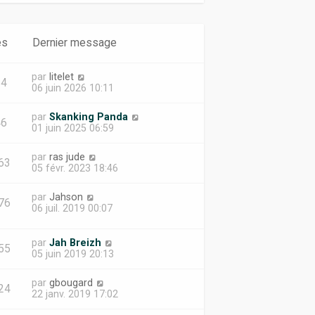
es
Dernier message
par
litelet
84
06 juin 2026 10:11
par
Skanking Panda
46
01 juin 2025 06:59
par
ras jude
63
05 févr. 2023 18:46
par
Jahson
76
06 juil. 2019 00:07
par
Jah Breizh
55
05 juin 2019 20:13
par
gbougard
24
22 janv. 2019 17:02