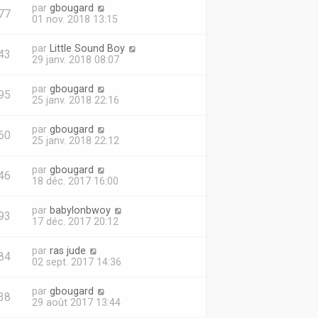
par
gbougard
77
01 nov. 2018 13:15
par
Little Sound Boy
43
29 janv. 2018 08:07
par
gbougard
95
25 janv. 2018 22:16
par
gbougard
60
25 janv. 2018 22:12
par
gbougard
46
18 déc. 2017 16:00
par
babylonbwoy
93
17 déc. 2017 20:12
par
ras jude
84
02 sept. 2017 14:36
par
gbougard
38
29 août 2017 13:44