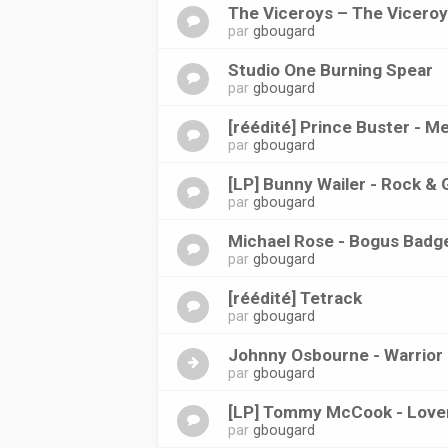
The Viceroys ‎– The Viceroy
par
gbougard
Studio One Burning Spear
par
gbougard
[réédité] Prince Buster - 
par
gbougard
[LP] Bunny Wailer - Rock &
par
gbougard
Michael Rose - Bogus Badg
par
gbougard
[réédité] Tetrack
par
gbougard
Johnny Osbourne - Warrior
par
gbougard
[LP] Tommy McCook - Love
par
gbougard