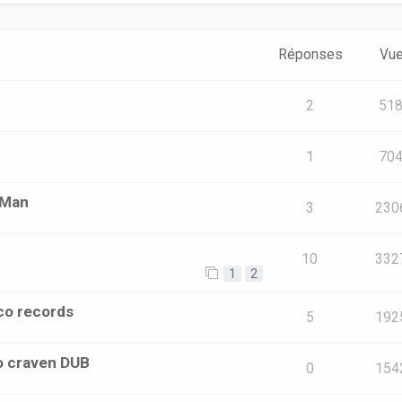
Réponses
Vu
2
51
1
70
 Man
3
230
10
332
1
2
aco records
5
192
so craven DUB
0
154