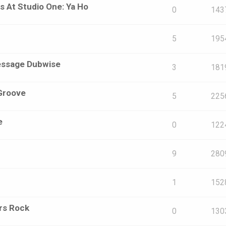
s At Studio One: Ya Ho
0
143
5
195
Message Dubwise
3
181
 Groove
5
225
e
0
122
9
280
1
152
rs Rock
0
130