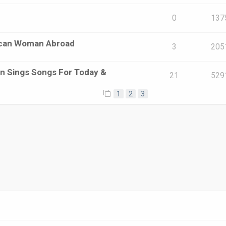
0
137
ican Woman Abroad
3
205
on Sings Songs For Today &
21
529
1
2
3