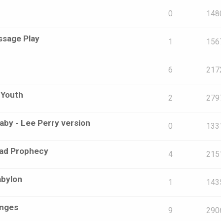
0
148
ssage Play
1
156
6
217
 Youth
2
279
aby - Lee Perry version
0
133
read Prophecy
4
215
abylon
1
143
anges
9
290