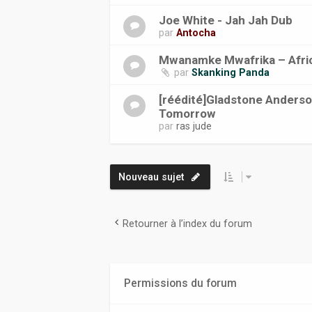
Joe White - Jah Jah Dub
par
Antocha
Mwanamke Mwafrika ‎– Afr
par
Skanking Panda
[réédité]Gladstone Anders
Tomorrow
par
ras jude
Nouveau sujet
Retourner à l’index du forum
Permissions du forum