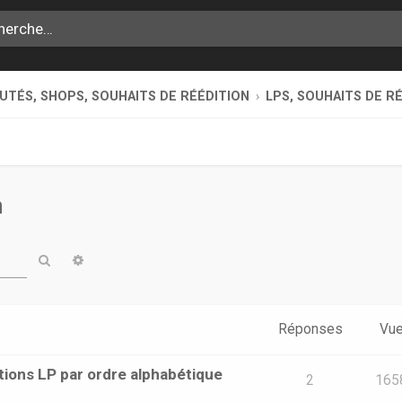
TÉS, SHOPS, SOUHAITS DE RÉÉDITION
LPS, SOUHAITS DE R
n
Rechercher
Recherche avancée
Réponses
Vu
tions LP par ordre alphabétique
2
165