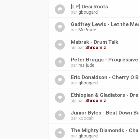
[LP] Desi Roots
par
gbougard
Gadfrey Lewis - Let the Me
par
Mr.Prune
Mabrak - Drum Talk
par
Shroomiz
Peter Broggs - Progressive
par
ras jude
Eric Donaldson - Cherry O B
par
gbougard
Ethiopian & Gladiators - D
par
Shroomiz
Junior Byles - Beat Down B
par
koodah
The Mighty Diamonds - Ch
par
gbougard