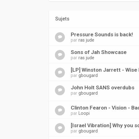
Sujets
Pressure Sounds is back!
par
ras jude
Sons of Jah Showcase
par
ras jude
[LP] Winston Jarrett - Wise
par
gbougard
John Holt SANS overdubs
par
gbougard
Clinton Fearon - Vision - B
par
Loopi
[Israel Vibration] Why you 
par
gbougard