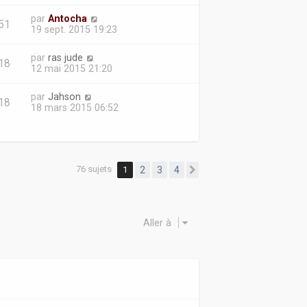
par
Antocha
51
19 sept. 2015 19:23
par
ras jude
18
12 mai 2015 21:20
par
Jahson
18
18 mars 2015 06:52
76 sujets
1
2
3
4
Suivante
Aller à