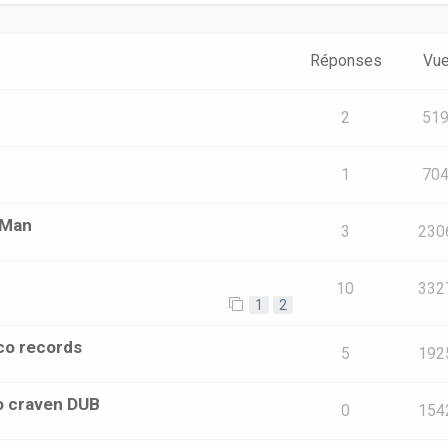
Réponses
Vu
2
51
1
70
 Man
3
230
10
332
1
2
aco records
5
192
so craven DUB
0
154