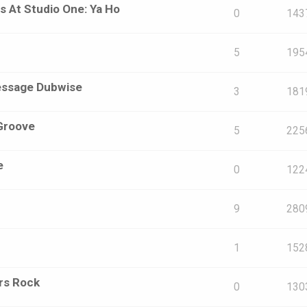
s At Studio One: Ya Ho
0
143
5
195
Message Dubwise
3
181
 Groove
5
225
e
0
122
9
280
1
152
rs Rock
0
130