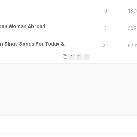
0
137
ican Woman Abroad
3
205
on Sings Songs For Today &
21
529
1
2
3