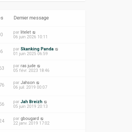
es
Dernier message
par
litelet
90
06 juin 2026 10:11
par
Skanking Panda
46
01 juin 2025 06:59
par
ras jude
63
05 févr. 2023 18:46
par
Jahson
76
06 juil. 2019 00:07
par
Jah Breizh
56
05 juin 2019 20:13
par
gbougard
24
22 janv. 2019 17:02