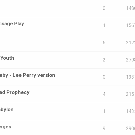
0
148
ssage Play
1
156
6
217
 Youth
2
279
aby - Lee Perry version
0
133
read Prophecy
4
215
abylon
1
143
anges
9
290