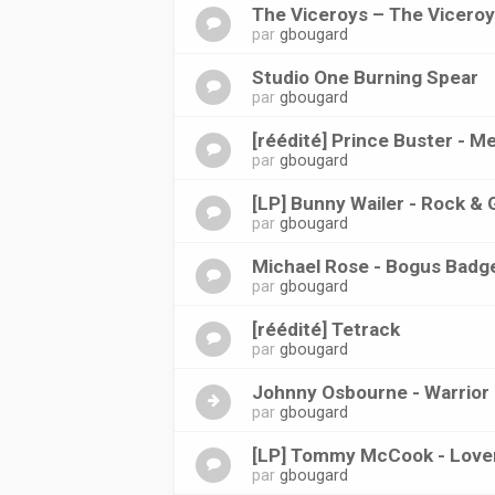
The Viceroys ‎– The Viceroy
par
gbougard
Studio One Burning Spear
par
gbougard
[réédité] Prince Buster - 
par
gbougard
[LP] Bunny Wailer - Rock &
par
gbougard
Michael Rose - Bogus Badg
par
gbougard
[réédité] Tetrack
par
gbougard
Johnny Osbourne - Warrior
par
gbougard
[LP] Tommy McCook - Love
par
gbougard