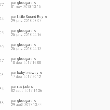
par
gbougard
77
01 nov. 2018 13:15
par
Little Sound Boy
44
29 janv. 2018 08:07
par
gbougard
95
25 janv. 2018 22:16
par
gbougard
60
25 janv. 2018 22:12
par
gbougard
47
18 déc. 2017 16:00
par
babylonbwoy
93
17 déc. 2017 20:12
par
ras jude
84
02 sept. 2017 14:36
par
gbougard
38
29 août 2017 13:44