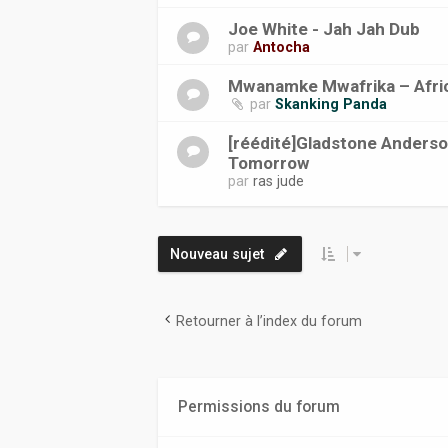
Joe White - Jah Jah Dub
par
Antocha
Mwanamke Mwafrika ‎– Afr
par
Skanking Panda
[réédité]Gladstone Anders
Tomorrow
par
ras jude
Nouveau sujet
Retourner à l’index du forum
Permissions du forum