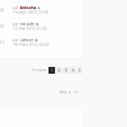
par
Antocha
53
19 sept. 2015 19:23
par
ras jude
19
12 mai 2015 21:20
par
Jahson
21
18 mars 2015 06:52
76 sujets
1
2
3
4
Suivante
Aller à