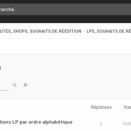
TÉS, SHOPS, SOUHAITS DE RÉÉDITION
LPS, SOUHAITS DE R
n
Rechercher
Recherche avancée
Réponses
Vu
tions LP par ordre alphabétique
2
165