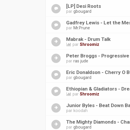
[LP] Desi Roots
par
gbougard
Gadfrey Lewis - Let the Me
par
Mr.Prune
Mabrak - Drum Talk
par
Shroomiz
Peter Broggs - Progressive
par
ras jude
Eric Donaldson - Cherry O B
par
gbougard
Ethiopian & Gladiators - D
par
Shroomiz
Junior Byles - Beat Down B
par
koodah
The Mighty Diamonds - Ch
par
gbougard