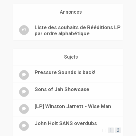
r
Annonces
Liste des souhaits de Rééditions LP
par ordre alphabétique
Sujets
Pressure Sounds is back!
Sons of Jah Showcase
[LP] Winston Jarrett - Wise Man
John Holt SANS overdubs
1
2