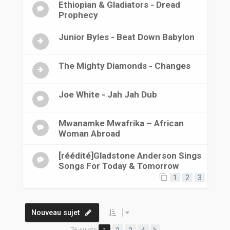
Ethiopian & Gladiators - Dread
Prophecy
Junior Byles - Beat Down Babylon
The Mighty Diamonds - Changes
Joe White - Jah Jah Dub
Mwanamke Mwafrika ‎– African
Woman Abroad
[réédité]Gladstone Anderson Sings
Songs For Today & Tomorrow
1
2
3
Nouveau sujet
76 sujets