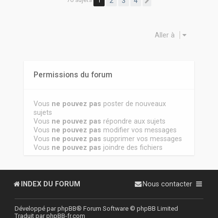
1
2
3
4
Suivante
Aller à
Permissions du forum
Vous
ne pouvez pas
poster de nouveaux
sujets
Vous
ne pouvez pas
répondre aux sujets
Vous
ne pouvez pas
modifier vos messages
Vous
ne pouvez pas
supprimer vos messages
Vous
ne pouvez pas
joindre des fichiers
INDEX DU FORUM
Nous contacter
Développé par
phpBB
® Forum Software © phpBB Limited
Traduit par
phpBB-fr.com