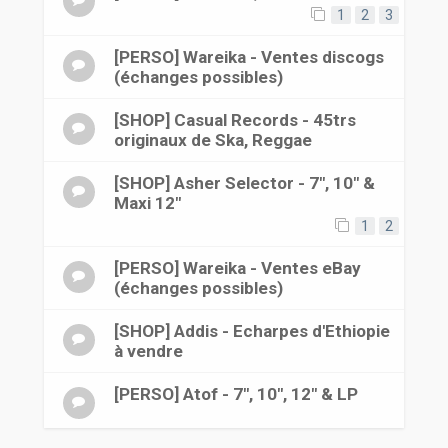
1
2
3
[PERSO] Wareika - Ventes discogs
(échanges possibles)
[SHOP] Casual Records - 45trs
originaux de Ska, Reggae
[SHOP] Asher Selector - 7", 10" &
Maxi 12"
1
2
[PERSO] Wareika - Ventes eBay
(échanges possibles)
[SHOP] Addis - Echarpes d'Ethiopie
à vendre
[PERSO] Atof - 7", 10", 12" & LP