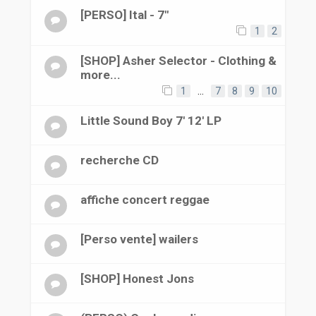
[PERSO] Ital - 7"
1
2
[SHOP] Asher Selector - Clothing &
more...
1
…
7
8
9
10
Little Sound Boy 7' 12' LP
recherche CD
affiche concert reggae
[Perso vente] wailers
[SHOP] Honest Jons