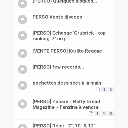
(PERSO) Quelques disques...
PERSO Vente discogs
[PERSO] Echange 'Grubrick - top
ranking' 7" org
[VENTE PERSO] Karlito Reggae
[PERSO] few records...
pochettes dessinées à la main
1
2
[PERSO] Zonard - Natty Dread
Magazine + Fanzine à vendre
1
2
3
[PERSO] Rémi - 7", 10" & 12"