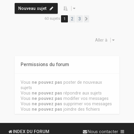
Nouveau sujet
60 sujets
1
2
3
Suivante
Aller à
Permissions du forum
Vous
ne pouvez pas
poster de nouveaux
sujets
Vous
ne pouvez pas
répondre aux sujets
Vous
ne pouvez pas
modifier vos messages
Vous
ne pouvez pas
supprimer vos messages
Vous
ne pouvez pas
joindre des fichiers
INDEX DU FORUM
Nous contacter