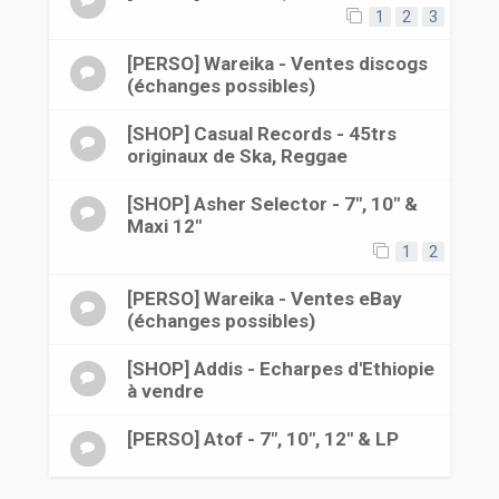
1
2
3
[PERSO] Wareika - Ventes discogs
(échanges possibles)
[SHOP] Casual Records - 45trs
originaux de Ska, Reggae
[SHOP] Asher Selector - 7", 10" &
Maxi 12"
1
2
[PERSO] Wareika - Ventes eBay
(échanges possibles)
[SHOP] Addis - Echarpes d'Ethiopie
à vendre
[PERSO] Atof - 7", 10", 12" & LP