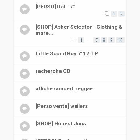
[PERSO] Ital - 7"
1
2
[SHOP] Asher Selector - Clothing &
more...
1
…
7
8
9
10
Little Sound Boy 7' 12' LP
recherche CD
affiche concert reggae
[Perso vente] wailers
[SHOP] Honest Jons