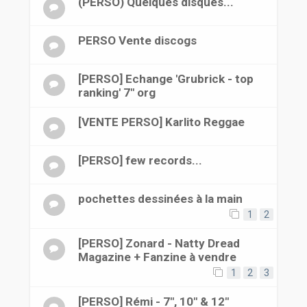
(PERSO) Quelques disques...
PERSO Vente discogs
[PERSO] Echange 'Grubrick - top
ranking' 7" org
[VENTE PERSO] Karlito Reggae
[PERSO] few records...
pochettes dessinées à la main
1
2
[PERSO] Zonard - Natty Dread
Magazine + Fanzine à vendre
1
2
3
[PERSO] Rémi - 7", 10" & 12"