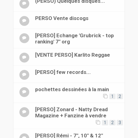
(PERSO) Quelques disques...
PERSO Vente discogs
[PERSO] Echange 'Grubrick - top
ranking' 7" org
[VENTE PERSO] Karlito Reggae
[PERSO] few records...
pochettes dessinées à la main
1
2
[PERSO] Zonard - Natty Dread
Magazine + Fanzine à vendre
1
2
3
[PERSO] Rémi - 7", 10" & 12"