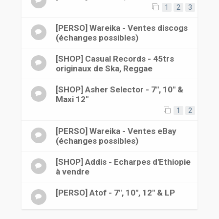
1
2
3
[PERSO] Wareika - Ventes discogs
(échanges possibles)
[SHOP] Casual Records - 45trs
originaux de Ska, Reggae
[SHOP] Asher Selector - 7", 10" &
Maxi 12"
1
2
[PERSO] Wareika - Ventes eBay
(échanges possibles)
[SHOP] Addis - Echarpes d'Ethiopie
à vendre
[PERSO] Atof - 7", 10", 12" & LP