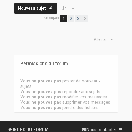
Nouveau sujet
60 sujets
1
2
3
Suivante
Aller à
Permissions du forum
Vous
ne pouvez pas
poster de nouveaux
sujets
Vous
ne pouvez pas
répondre aux sujets
Vous
ne pouvez pas
modifier vos messages
Vous
ne pouvez pas
supprimer vos messages
Vous
ne pouvez pas
joindre des fichiers
INDEX DU FORUM
Nous contacter