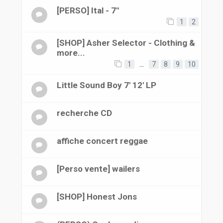
[PERSO] Ital - 7"
1
2
[SHOP] Asher Selector - Clothing &
more...
1
…
7
8
9
10
Little Sound Boy 7' 12' LP
recherche CD
affiche concert reggae
[Perso vente] wailers
[SHOP] Honest Jons