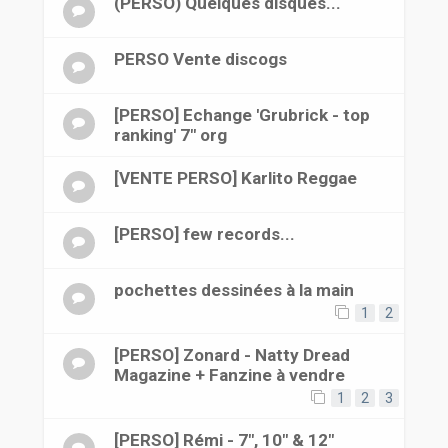
(PERSO) Quelques disques...
PERSO Vente discogs
[PERSO] Echange 'Grubrick - top
ranking' 7" org
[VENTE PERSO] Karlito Reggae
[PERSO] few records...
pochettes dessinées à la main
1
2
[PERSO] Zonard - Natty Dread
Magazine + Fanzine à vendre
1
2
3
[PERSO] Rémi - 7", 10" & 12"