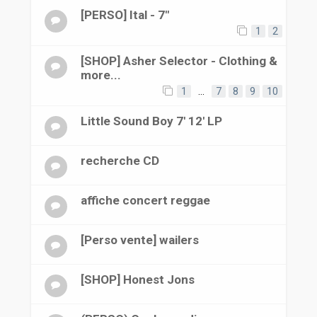
[PERSO] Ital - 7"
1
2
[SHOP] Asher Selector - Clothing &
more...
1
…
7
8
9
10
Little Sound Boy 7' 12' LP
recherche CD
affiche concert reggae
[Perso vente] wailers
[SHOP] Honest Jons