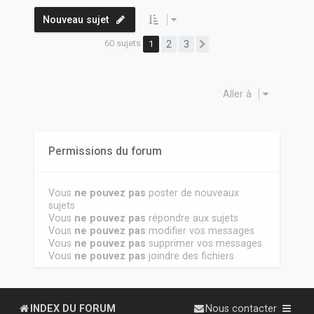
Nouveau sujet
60 sujets
1
2
3
Suivante
Aller à
Permissions du forum
Vous
ne pouvez pas
poster de nouveaux
sujets
Vous
ne pouvez pas
répondre aux sujets
Vous
ne pouvez pas
modifier vos messages
Vous
ne pouvez pas
supprimer vos messages
Vous
ne pouvez pas
joindre des fichiers
INDEX DU FORUM
Nous contacter