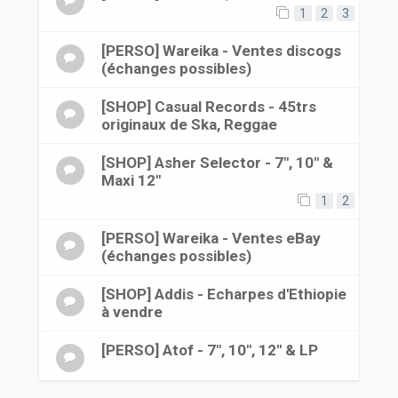
1
2
3
[PERSO] Wareika - Ventes discogs
(échanges possibles)
[SHOP] Casual Records - 45trs
originaux de Ska, Reggae
[SHOP] Asher Selector - 7", 10" &
Maxi 12"
1
2
[PERSO] Wareika - Ventes eBay
(échanges possibles)
[SHOP] Addis - Echarpes d'Ethiopie
à vendre
[PERSO] Atof - 7", 10", 12" & LP