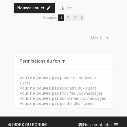
Nouveau sujet
60 sujets
1
2
3
Suivante
Aller à
Permissions du forum
Vous
ne pouvez pas
poster de nouveaux
sujets
Vous
ne pouvez pas
répondre aux sujets
Vous
ne pouvez pas
modifier vos messages
Vous
ne pouvez pas
supprimer vos messages
Vous
ne pouvez pas
joindre des fichiers
INDEX DU FORUM
Nous contacter