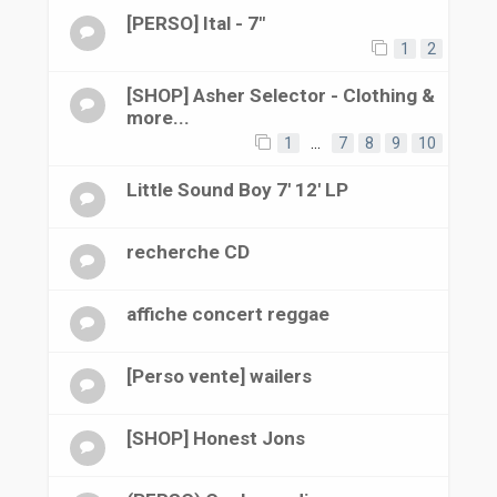
[PERSO] Ital - 7"
1
2
[SHOP] Asher Selector - Clothing &
more...
1
…
7
8
9
10
Little Sound Boy 7' 12' LP
recherche CD
affiche concert reggae
[Perso vente] wailers
[SHOP] Honest Jons