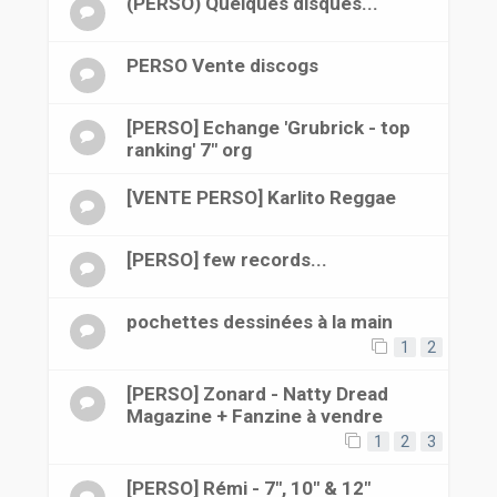
(PERSO) Quelques disques...
PERSO Vente discogs
[PERSO] Echange 'Grubrick - top
ranking' 7" org
[VENTE PERSO] Karlito Reggae
[PERSO] few records...
pochettes dessinées à la main
1
2
[PERSO] Zonard - Natty Dread
Magazine + Fanzine à vendre
1
2
3
[PERSO] Rémi - 7", 10" & 12"