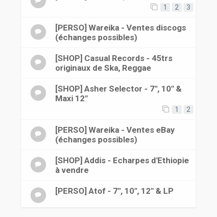
1
2
3
[PERSO] Wareika - Ventes discogs
(échanges possibles)
[SHOP] Casual Records - 45trs
originaux de Ska, Reggae
[SHOP] Asher Selector - 7", 10" &
Maxi 12"
1
2
[PERSO] Wareika - Ventes eBay
(échanges possibles)
[SHOP] Addis - Echarpes d'Ethiopie
à vendre
[PERSO] Atof - 7", 10", 12" & LP