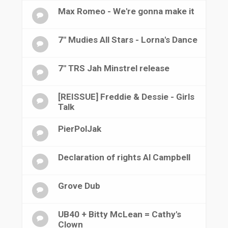
Max Romeo - We're gonna make it
7" Mudies All Stars - Lorna's Dance
7" TRS Jah Minstrel release
[REISSUE] Freddie & Dessie - Girls
Talk
PierPolJak
Declaration of rights Al Campbell
Grove Dub
UB40 + Bitty McLean = Cathy's
Clown