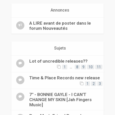
r
Annonces
A LIRE avant de poster dans le
forum Nouveautés
Sujets
Lot of uncredible releases??
1
…
8
9
10
11
Time & Place Records new release
1
2
3
7'' - BONNIE GAYLE - I CAN'T
CHANGE MY SKIN [Jah Fingers
Music]