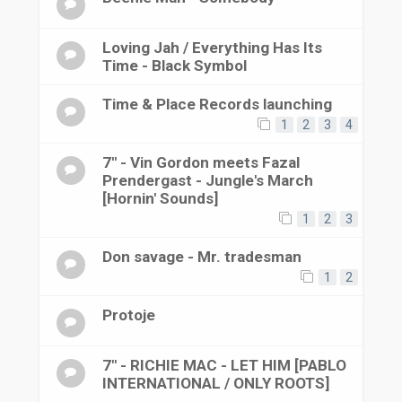
Loving Jah / Everything Has Its
Time - Black Symbol
Time & Place Records launching
1
2
3
4
7'' - Vin Gordon meets Fazal
Prendergast - Jungle's March
[Hornin' Sounds]
1
2
3
Don savage - Mr. tradesman
1
2
Protoje
7" - RICHIE MAC - LET HIM [PABLO
INTERNATIONAL / ONLY ROOTS]