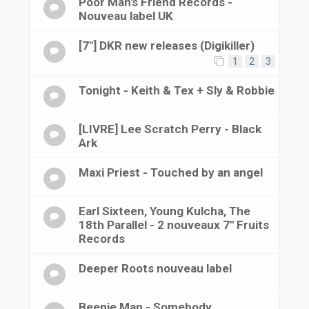
Poor Man's Friend Records -
Nouveau label UK
[7"] DKR new releases (Digikiller)
1
2
3
Tonight - Keith & Tex + Sly & Robbie
[LIVRE] Lee Scratch Perry - Black
Ark
Maxi Priest - Touched by an angel
Earl Sixteen, Young Kulcha, The
18th Parallel - 2 nouveaux 7" Fruits
Records
Deeper Roots nouveau label
Beenie Man - Somebody