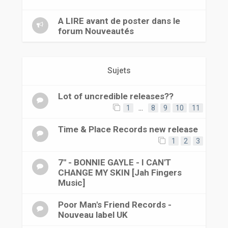
r
A LIRE avant de poster dans le
forum Nouveautés
Sujets
Lot of uncredible releases??
1
…
8
9
10
11
Time & Place Records new release
1
2
3
7'' - BONNIE GAYLE - I CAN'T
CHANGE MY SKIN [Jah Fingers
Music]
Poor Man's Friend Records -
Nouveau label UK