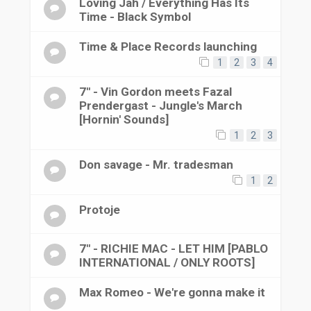
Loving Jah / Everything Has Its
Time - Black Symbol
Time & Place Records launching
1
2
3
4
7'' - Vin Gordon meets Fazal
Prendergast - Jungle's March
[Hornin' Sounds]
1
2
3
Don savage - Mr. tradesman
1
2
Protoje
7" - RICHIE MAC - LET HIM [PABLO
INTERNATIONAL / ONLY ROOTS]
Max Romeo - We're gonna make it