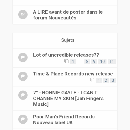
r
A LIRE avant de poster dans le
forum Nouveautés
Sujets
Lot of uncredible releases??
1
…
8
9
10
11
Time & Place Records new release
1
2
3
7'' - BONNIE GAYLE - I CAN'T
CHANGE MY SKIN [Jah Fingers
Music]
Poor Man's Friend Records -
Nouveau label UK