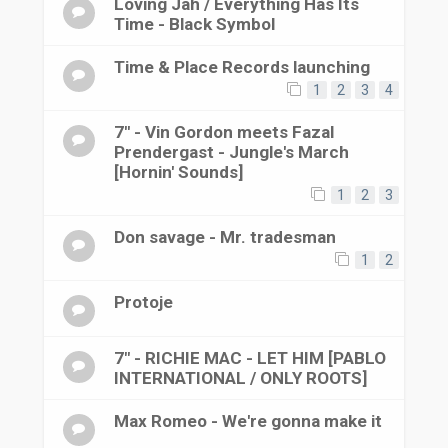
Loving Jah / Everything Has Its
Time - Black Symbol
Time & Place Records launching
1
2
3
4
7'' - Vin Gordon meets Fazal
Prendergast - Jungle's March
[Hornin' Sounds]
1
2
3
Don savage - Mr. tradesman
1
2
Protoje
7" - RICHIE MAC - LET HIM [PABLO
INTERNATIONAL / ONLY ROOTS]
Max Romeo - We're gonna make it