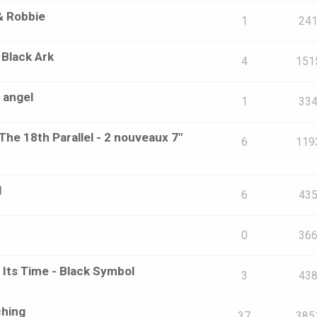
 & Robbie
1
24
 Black Ark
4
151
 angel
1
33
The 18th Parallel - 2 nouveaux 7"
6
119
l
6
43
0
36
 Its Time - Black Symbol
3
43
ching
37
385