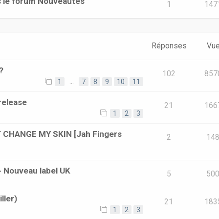
s le forum Nouveautés
1
147
Réponses
Vu
?
102
857
1
…
7
8
9
10
11
release
21
166
1
2
3
'T CHANGE MY SKIN [Jah Fingers
2
14
- Nouveau label UK
5
50
ller)
21
183
1
2
3