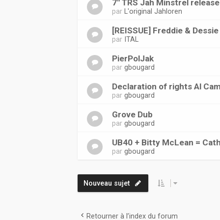
7" TRS Jah Minstrel release
par
L'original Jahloren
[REISSUE] Freddie & Dessie -
par
ITAL
PierPolJak
par
gbougard
Declaration of rights Al Ca
par
gbougard
Grove Dub
par
gbougard
UB40 + Bitty McLean = Cath
par
gbougard
Nouveau sujet
Retourner à l’index du forum