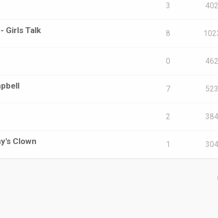
3
40
 Girls Talk
8
102
0
46
mpbell
7
52
2
38
y's Clown
1
30