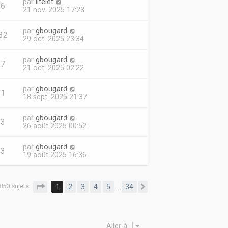
par
litelet
26
21 nov. 2025 17:23
par
gbougard
32
29 oct. 2025 23:34
par
gbougard
27
21 oct. 2025 02:22
par
gbougard
31
18 sept. 2025 21:37
par
gbougard
43
26 août 2025 00:52
par
gbougard
43
19 août 2025 16:36
850 sujets
Page
1
sur
34
1
2
3
4
5
34
…
Suivante
Aller à