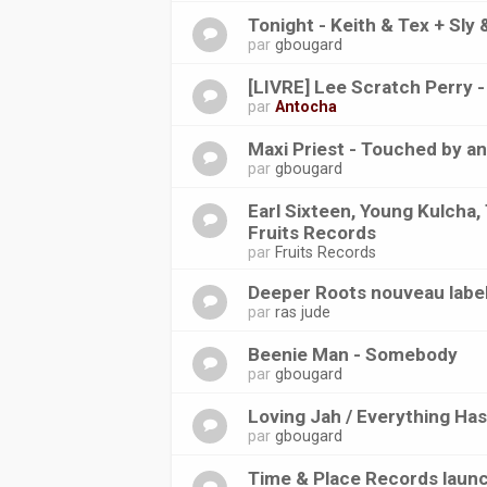
Tonight - Keith & Tex + Sly
par
gbougard
[LIVRE] Lee Scratch Perry -
par
Antocha
Maxi Priest - Touched by an
par
gbougard
Earl Sixteen, Young Kulcha, 
Fruits Records
par
Fruits Records
Deeper Roots nouveau labe
par
ras jude
Beenie Man - Somebody
par
gbougard
Loving Jah / Everything Has
par
gbougard
Time & Place Records laun