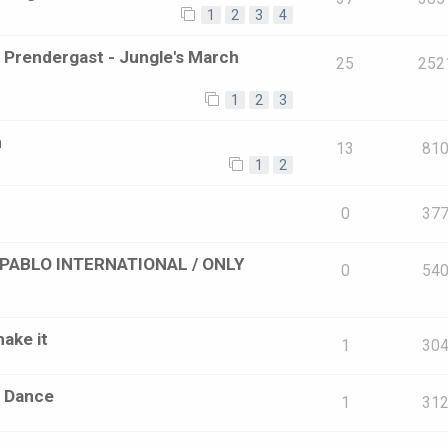
1
2
3
4
l Prendergast - Jungle's March
25
252
1
2
3
n
13
81
1
2
0
37
 [PABLO INTERNATIONAL / ONLY
0
54
ake it
1
30
s Dance
1
31