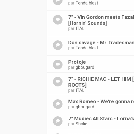
par
Tenda blast
7'' - Vin Gordon meets Faza
[Hornin' Sounds]
par
ITAL
Don savage - Mr. tradesma
par
Tenda blast
Protoje
par
gbougard
7" - RICHIE MAC - LET HIM
ROOTS]
par
ITAL
Max Romeo - We're gonna m
par
gbougard
7" Mudies All Stars - Lorna'
par
Shalie