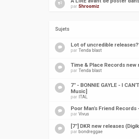
A LIRE avant de poster dan
par
Shroomiz
Sujets
Lot of uncredible releases?
par
Tenda blast
Time & Place Records new 
par
Tenda blast
7'' - BONNIE GAYLE - I CAN
Music]
par
ITAL
Poor Man's Friend Records 
par
Vivus
[7"] DKR new releases (Digiki
par
bondreggae