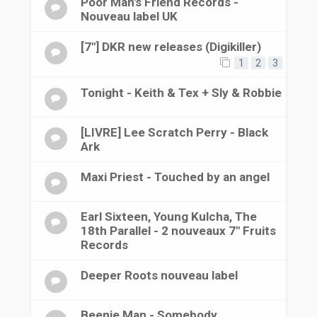
Poor Man's Friend Records -
Nouveau label UK
[7"] DKR new releases (Digikiller)
1
2
3
Tonight - Keith & Tex + Sly & Robbie
[LIVRE] Lee Scratch Perry - Black
Ark
Maxi Priest - Touched by an angel
Earl Sixteen, Young Kulcha, The
18th Parallel - 2 nouveaux 7" Fruits
Records
Deeper Roots nouveau label
Beenie Man - Somebody