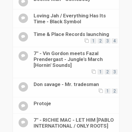
Loving Jah / Everything Has Its
Time - Black Symbol
Time & Place Records launching
1
2
3
4
7'' - Vin Gordon meets Fazal
Prendergast - Jungle's March
[Hornin' Sounds]
1
2
3
Don savage - Mr. tradesman
1
2
Protoje
7" - RICHIE MAC - LET HIM [PABLO
INTERNATIONAL / ONLY ROOTS]