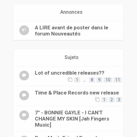
r
Annonces
A LIRE avant de poster dans le
forum Nouveautés
Sujets
Lot of uncredible releases??
1
…
8
9
10
11
Time & Place Records new release
1
2
3
7'' - BONNIE GAYLE - I CAN'T
CHANGE MY SKIN [Jah Fingers
Music]