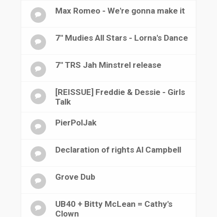
Max Romeo - We're gonna make it
7" Mudies All Stars - Lorna's Dance
7" TRS Jah Minstrel release
[REISSUE] Freddie & Dessie - Girls
Talk
PierPolJak
Declaration of rights Al Campbell
Grove Dub
UB40 + Bitty McLean = Cathy's
Clown