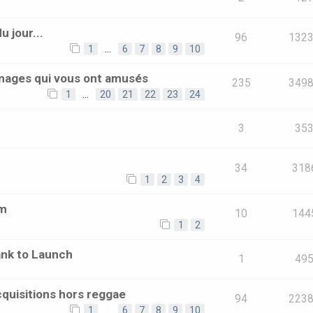
 jour...
96
132
1
…
6
7
8
9
10
images qui vous ont amusés
235
349
1
…
20
21
22
23
24
3
35
34
318
1
2
3
4
um
10
144
1
2
ank to Launch
1
49
quisitions hors reggae
94
223
1
…
6
7
8
9
10