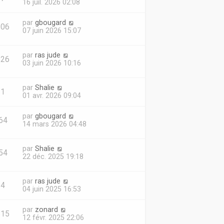
16 juil. 2026 02:08
par
gbougard
306
07 juin 2026 15:07
par
ras jude
826
03 juin 2026 10:16
par
Shalie
31
01 avr. 2026 09:04
par
gbougard
64
14 mars 2026 04:48
par
Shalie
54
22 déc. 2025 19:18
par
ras jude
54
04 juin 2025 16:53
par
zonard
815
12 févr. 2025 22:06