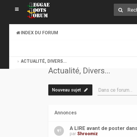
INDEX DU FORUM
ET HOP, TOUS AU COFFEE-SHOP. GOOD VIBES EXIGEES !
ACTUALITÉ, DIVERS...
Actualité, Divers...
Dans ce forum…
Nouveau sujet
Annonces
A LIRE avant de poster dans
par
Shroomiz