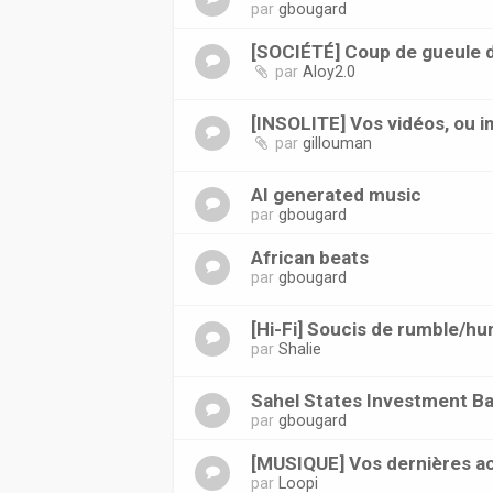
par
gbougard
[SOCIÉTÉ] Coup de gueule du
par
Aloy2.0
[INSOLITE] Vos vidéos, ou 
par
gillouman
AI generated music
par
gbougard
African beats
par
gbougard
[Hi-Fi] Soucis de rumble/h
par
Shalie
Sahel States Investment B
par
gbougard
[MUSIQUE] Vos dernières ac
par
Loopi