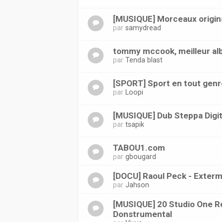
[MUSIQUE] Morceaux origin
par
samydread
tommy mccook, meilleur a
par
Tenda blast
[SPORT] Sport en tout genr
par
Loopi
[MUSIQUE] Dub Steppa Digit
par
tsapik
TABOU1.com
par
gbougard
[DOCU] Raoul Peck - Exterm
par
Jahson
[MUSIQUE] 20 Studio One R
Donstrumental