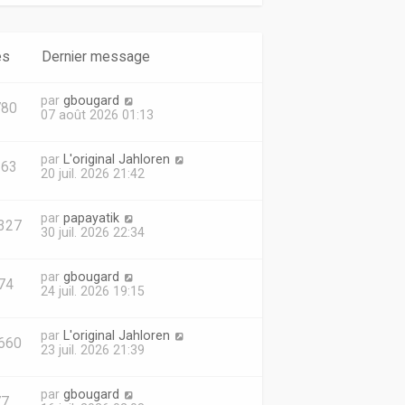
es
Dernier message
par
gbougard
780
07 août 2026 01:13
par
L'original Jahloren
163
20 juil. 2026 21:42
par
papayatik
327
30 juil. 2026 22:34
par
gbougard
74
24 juil. 2026 19:15
par
L'original Jahloren
660
23 juil. 2026 21:39
par
gbougard
77