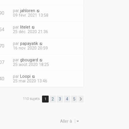
par
jahloren
90
09 févr. 2021 13:58
par
litelet
54
25 déc. 2020 21:36
par
papayatik
70
16 nov. 2020 20:59
par
gbougard
07
25 août 2020 18:25
par
Loopi
40
25 mai 2020 13:46
110 sujets
1
2
3
4
5
Suivante
Aller à