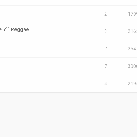
2
179
e 7´´ Reggae
3
216
7
254
7
300
4
219