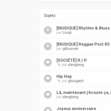
Sujets
[MUSIQUE] Rhythm & Blues f
par
Loopi
[MUSIQUE] Reggae Post 85 
par
gillouman
[SOCIÉTÉ] R.I.P.
par
slengteng
Hip Hop
par
gbougard
Là, maintenant j'écoute ça, 
par
slengteng
Joyeux anniversaire