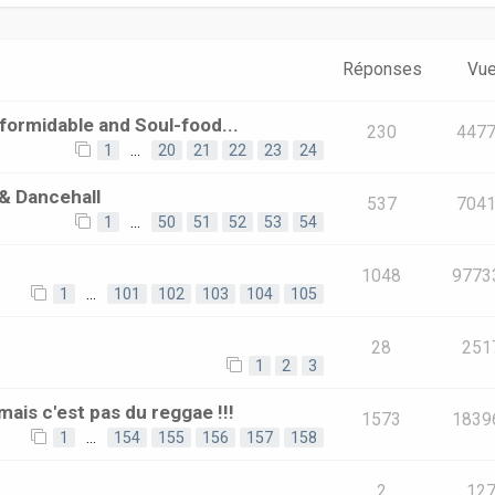
Réponses
Vu
ormidable and Soul-food...
230
447
1
…
20
21
22
23
24
& Dancehall
537
704
1
…
50
51
52
53
54
1048
9773
1
…
101
102
103
104
105
28
251
1
2
3
mais c'est pas du reggae !!!
1573
1839
1
…
154
155
156
157
158
2
12