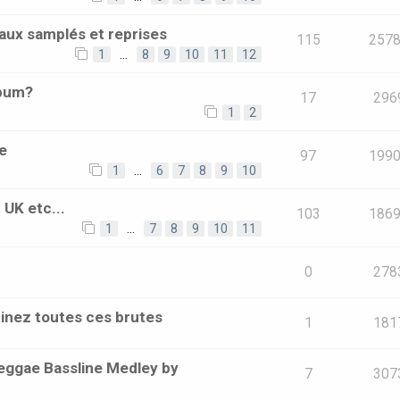
aux samplés et reprises
115
257
1
…
8
9
10
11
12
lbum?
17
296
1
2
e
97
199
1
…
6
7
8
9
10
 UK etc...
103
186
1
…
7
8
9
10
11
0
278
inez toutes ces brutes
1
181
eggae Bassline Medley by
7
307