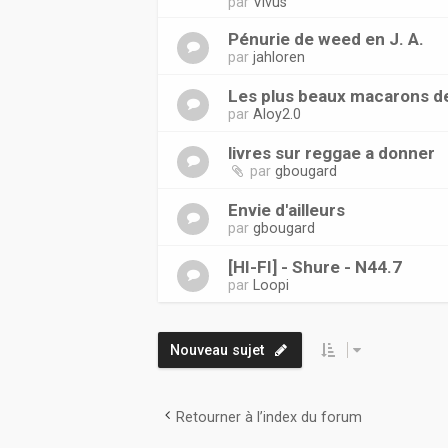
par
Vivus
Pénurie de weed en J. A.
par
jahloren
Les plus beaux macarons d
par
Aloy2.0
livres sur reggae a donner
par
gbougard
Envie d'ailleurs
par
gbougard
[HI-FI] - Shure - N44.7
par
Loopi
Nouveau sujet
Retourner à l’index du forum