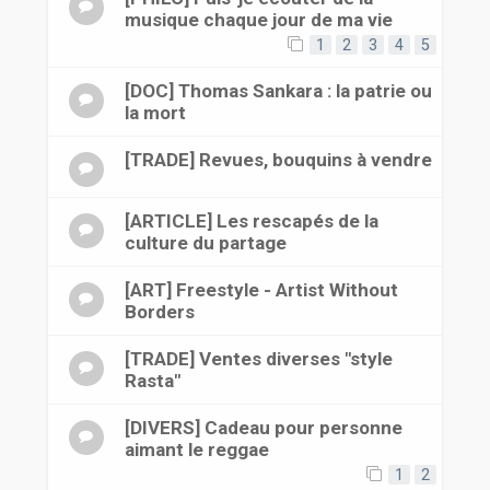
musique chaque jour de ma vie
1
2
3
4
5
[DOC] Thomas Sankara : la patrie ou
la mort
[TRADE] Revues, bouquins à vendre
[ARTICLE] Les rescapés de la
culture du partage
[ART] Freestyle - Artist Without
Borders
[TRADE] Ventes diverses "style
Rasta"
[DIVERS] Cadeau pour personne
aimant le reggae
1
2