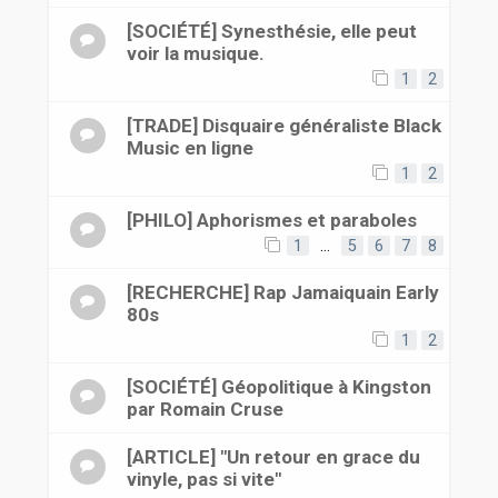
[SOCIÉTÉ] Synesthésie, elle peut
voir la musique.
1
2
[TRADE] Disquaire généraliste Black
Music en ligne
1
2
[PHILO] Aphorismes et paraboles
1
…
5
6
7
8
[RECHERCHE] Rap Jamaiquain Early
80s
1
2
[SOCIÉTÉ] Géopolitique à Kingston
par Romain Cruse
[ARTICLE] "Un retour en grace du
vinyle, pas si vite"