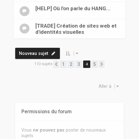
[HELP] Où l'on parle du HANG...
[TRADE] Création de sites web et
d'identités visuelles
Nouveau sujet
110 sujets
1
2
3
4
5
Précédente
Suivante
Aller à
Permissions du forum
Vous
ne pouvez pas
poster de nouveaux
sujets