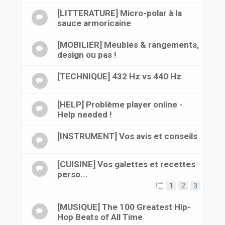
[LITTERATURE] Micro-polar à la
sauce armoricaine
[MOBILIER] Meubles & rangements,
design ou pas !
[TECHNIQUE] 432 Hz vs 440 Hz
[HELP] Problème player online -
Help needed !
[INSTRUMENT] Vos avis et conseils
[CUISINE] Vos galettes et recettes
perso...
1
2
3
[MUSIQUE] The 100 Greatest Hip-
Hop Beats of All Time