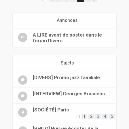
r
Annonces
A LIRE avant de poster dans le
forum Divers
Sujets
[DIVERS] Promo jazz familiale
[INTERVIEW] Georges Brassens
[SOCIÉTÉ] Paris
1
2
3
4
5
[PHILO] Puis-je écouter de la