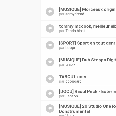
[MUSIQUE] Morceaux origin
par
samydread
tommy mccook, meilleur a
par
Tenda blast
[SPORT] Sport en tout genr
par
Loopi
[MUSIQUE] Dub Steppa Digit
par
tsapik
TABOU1.com
par
gbougard
[DOCU] Raoul Peck - Exterm
par
Jahson
[MUSIQUE] 20 Studio One R
Donstrumental