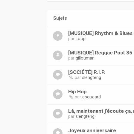
Sujets
[MUSIQUE] Rhythm & Blues f
par
Loopi
[MUSIQUE] Reggae Post 85 
par
gillouman
[SOCIÉTÉ] R.I.P.
par
slengteng
Hip Hop
par
gbougard
Là, maintenant j'écoute ça, 
par
slengteng
Joyeux anniversaire