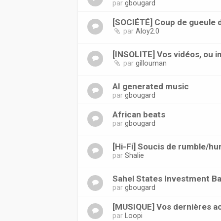
par
gbougard
[SOCIÉTÉ] Coup de gueule du
par
Aloy2.0
[INSOLITE] Vos vidéos, ou 
par
gillouman
AI generated music
par
gbougard
African beats
par
gbougard
[Hi-Fi] Soucis de rumble/h
par
Shalie
Sahel States Investment B
par
gbougard
[MUSIQUE] Vos dernières ac
par
Loopi