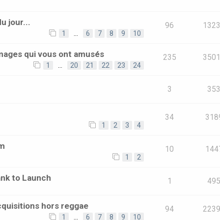
 jour...
96
132
1
…
6
7
8
9
10
images qui vous ont amusés
235
350
1
…
20
21
22
23
24
3
35
34
318
1
2
3
4
um
10
144
1
2
ank to Launch
1
49
quisitions hors reggae
94
223
1
…
6
7
8
9
10