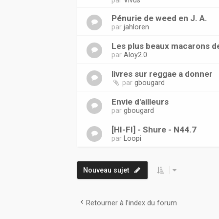
par
Vivus
Pénurie de weed en J. A.
par
jahloren
Les plus beaux macarons d
par
Aloy2.0
livres sur reggae a donner
par
gbougard
Envie d'ailleurs
par
gbougard
[HI-FI] - Shure - N44.7
par
Loopi
Nouveau sujet
Retourner à l’index du forum