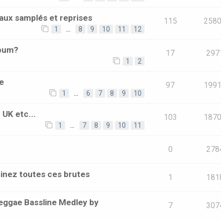
aux samplés et reprises
115
258
1
…
8
9
10
11
12
lbum?
17
297
1
2
e
97
199
1
…
6
7
8
9
10
 UK etc...
103
187
1
…
7
8
9
10
11
0
278
inez toutes ces brutes
1
181
eggae Bassline Medley by
7
307