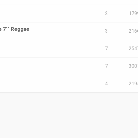
2
179
e 7´´ Reggae
3
216
7
254
7
300
4
219