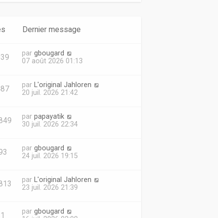
es
Dernier message
par
gbougard
039
07 août 2026 01:13
par
L'original Jahloren
487
20 juil. 2026 21:42
par
papayatik
849
30 juil. 2026 22:34
par
gbougard
93
24 juil. 2026 19:15
par
L'original Jahloren
813
23 juil. 2026 21:39
par
gbougard
81