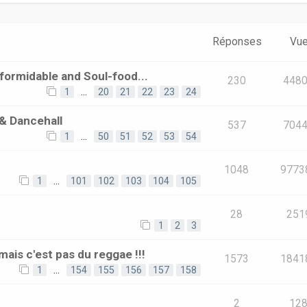
Réponses
Vu
ormidable and Soul-food...
230
448
1
…
20
21
22
23
24
& Dancehall
537
704
1
…
50
51
52
53
54
1048
9773
1
…
101
102
103
104
105
28
251
1
2
3
mais c'est pas du reggae !!!
1573
1841
1
…
154
155
156
157
158
2
12