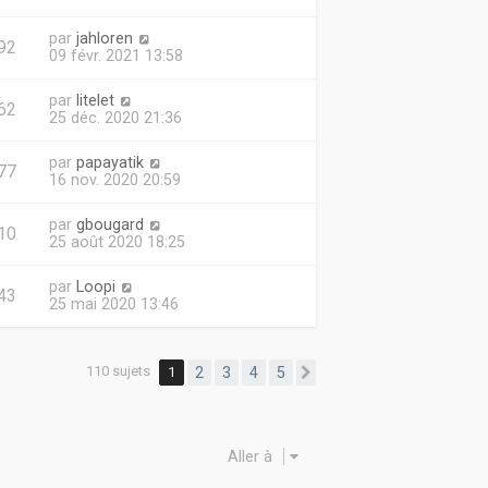
par
jahloren
92
09 févr. 2021 13:58
par
litelet
62
25 déc. 2020 21:36
par
papayatik
77
16 nov. 2020 20:59
par
gbougard
10
25 août 2020 18:25
par
Loopi
43
25 mai 2020 13:46
110 sujets
1
2
3
4
5
Suivante
Aller à