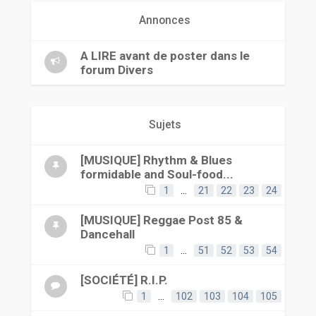
r
Annonces
A LIRE avant de poster dans le
forum Divers
Sujets
[MUSIQUE] Rhythm & Blues
formidable and Soul-food...
1
…
21
22
23
24
[MUSIQUE] Reggae Post 85 &
Dancehall
1
…
51
52
53
54
[SOCIÉTÉ] R.I.P.
1
…
102
103
104
105