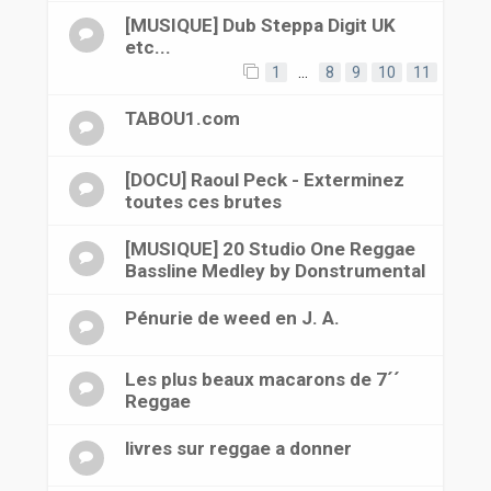
[MUSIQUE] Dub Steppa Digit UK
etc...
1
…
8
9
10
11
TABOU1.com
[DOCU] Raoul Peck - Exterminez
toutes ces brutes
[MUSIQUE] 20 Studio One Reggae
Bassline Medley by Donstrumental
Pénurie de weed en J. A.
Les plus beaux macarons de 7´´
Reggae
livres sur reggae a donner