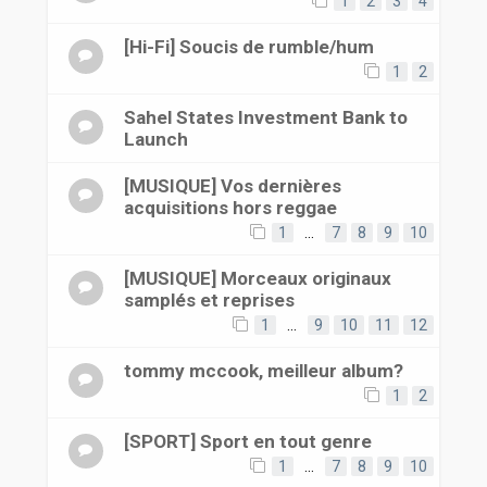
1
2
3
4
[Hi-Fi] Soucis de rumble/hum
1
2
Sahel States Investment Bank to
Launch
[MUSIQUE] Vos dernières
acquisitions hors reggae
1
…
7
8
9
10
[MUSIQUE] Morceaux originaux
samplés et reprises
1
…
9
10
11
12
tommy mccook, meilleur album?
1
2
[SPORT] Sport en tout genre
1
…
7
8
9
10