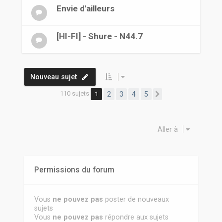
Envie d'ailleurs
[HI-FI] - Shure - N44.7
Nouveau sujet
110 sujets
1
2
3
4
5
Suivante
Aller à
Permissions du forum
Vous
ne pouvez pas
poster de nouveaux
sujets
Vous
ne pouvez pas
répondre aux sujets