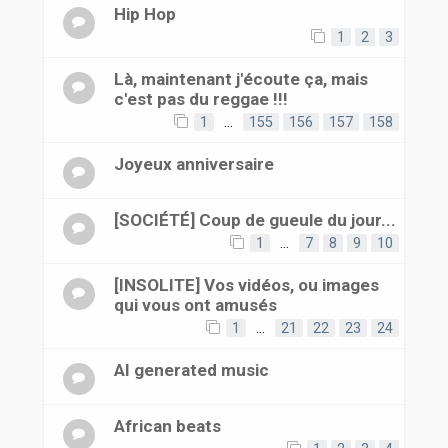
Hip Hop
1
2
3
Là, maintenant j'écoute ça, mais
c'est pas du reggae !!!
1
…
155
156
157
158
Joyeux anniversaire
[SOCIÉTÉ] Coup de gueule du jour...
1
…
7
8
9
10
[INSOLITE] Vos vidéos, ou images
qui vous ont amusés
1
…
21
22
23
24
AI generated music
African beats