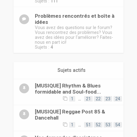
r
Sujets :
111
Problèmes rencontrés et boîte à
idées
Vous avez des questions sur le forum?
Vous rencontrez des problèmes? Vous
avez des idées pour l'améliorer? Faites-
nous en part ici!
Sujets :
4
Sujets actifs
[MUSIQUE] Rhythm & Blues
formidable and Soul-food...
1
…
21
22
23
24
[MUSIQUE] Reggae Post 85 &
Dancehall
1
…
51
52
53
54