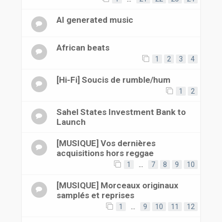
AI generated music
African beats
1
2
3
4
[Hi-Fi] Soucis de rumble/hum
1
2
Sahel States Investment Bank to
Launch
[MUSIQUE] Vos dernières
acquisitions hors reggae
1
…
7
8
9
10
[MUSIQUE] Morceaux originaux
samplés et reprises
1
…
9
10
11
12