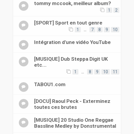
tommy mccook, meilleur album?
1
2
[SPORT] Sport en tout genre
1
…
7
8
9
10
Intégration d'une vidéo YouTube
[MUSIQUE] Dub Steppa Digit UK
etc...
1
…
8
9
10
11
TABOU1.com
[DOCU] Raoul Peck - Exterminez
toutes ces brutes
[MUSIQUE] 20 Studio One Reggae
Bassline Medley by Donstrumental