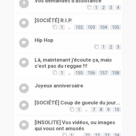
Vos demandes d'assistance
1
2
3
4
[SOCIÉTÉ] R.I.P.
1
…
102
103
104
105
Hip Hop
1
2
3
Là, maintenant j'écoute ça, mais
c'est pas du reggae !!!
1
…
155
156
157
158
Joyeux anniversaire
[SOCIÉTÉ] Coup de gueule du jour...
1
…
7
8
9
10
[INSOLITE] Vos vidéos, ou images
qui vous ont amusés
1
…
21
22
23
24