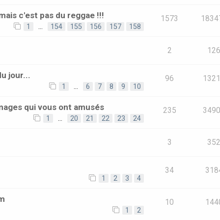
mais c'est pas du reggae !!!
1573
1834
1
…
154
155
156
157
158
2
12
 jour...
96
132
1
…
6
7
8
9
10
images qui vous ont amusés
235
349
1
…
20
21
22
23
24
3
35
34
318
1
2
3
4
um
10
144
1
2