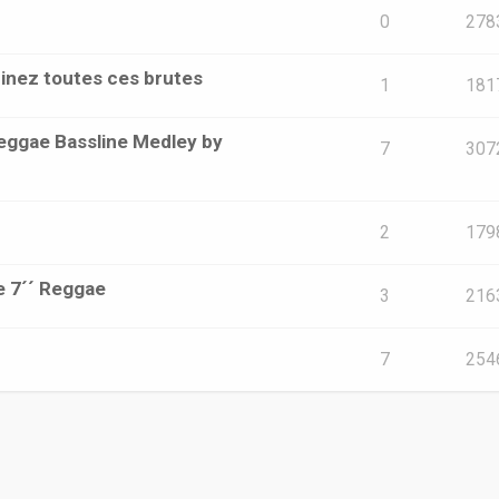
0
278
inez toutes ces brutes
1
181
eggae Bassline Medley by
7
307
2
179
e 7´´ Reggae
3
216
7
254