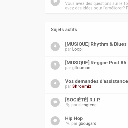
Vous avez des questions sur le 
avez des idées pour l'améliorer? F
Sujets actifs
[MUSIQUE] Rhythm & Blues f
par
Loopi
[MUSIQUE] Reggae Post 85 
par
gillouman
Vos demandes d'assistanc
par
Shroomiz
[SOCIÉTÉ] R.I.P.
par
slengteng
Hip Hop
par
gbougard