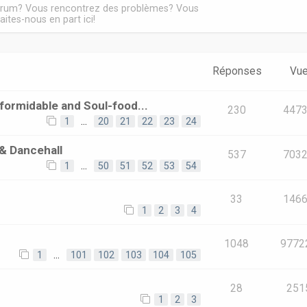
forum? Vous rencontrez des problèmes? Vous
aites-nous en part ici!
Réponses
Vu
ormidable and Soul-food...
230
447
1
…
20
21
22
23
24
& Dancehall
537
703
1
…
50
51
52
53
54
e
33
146
1
2
3
4
1048
9772
1
…
101
102
103
104
105
28
251
1
2
3