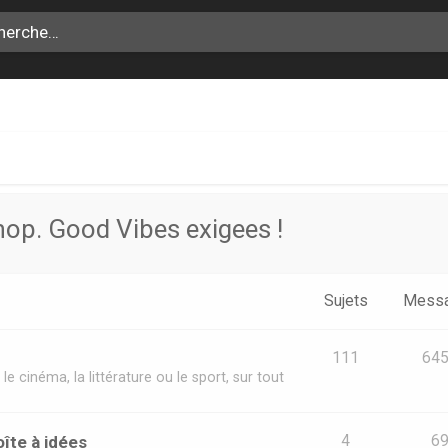
hop. Good Vibes exigees !
Sujets
Mess
111
64
le cinéma, la littérature ou le sport, sur tout
îte à idées
4
6