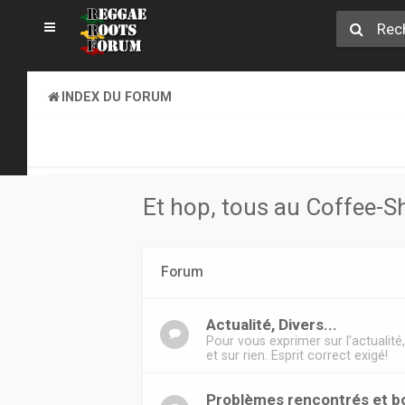
INDEX DU FORUM
ET HOP, TOUS AU COFFEE-SHOP. GOOD VIBES EXIGEES !
Et hop, tous au Coffee-S
Forum
Actualité, Divers...
Pour vous exprimer sur l'actualité, 
et sur rien. Esprit correct exigé!
Problèmes rencontrés et bo