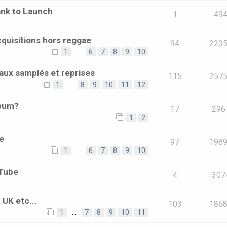
ank to Launch
1
49
quisitions hors reggae
94
223
1
…
6
7
8
9
10
aux samplés et reprises
115
257
1
…
8
9
10
11
12
lbum?
17
296
1
2
e
97
198
1
…
6
7
8
9
10
uTube
4
307
 UK etc...
103
186
1
…
7
8
9
10
11