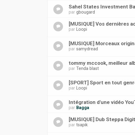
Sahel States Investment B
par
gbougard
[MUSIQUE] Vos dernières ac
par
Loopi
[MUSIQUE] Morceaux origin
par
samydread
tommy mccook, meilleur a
par
Tenda blast
[SPORT] Sport en tout genr
par
Loopi
Intégration d'une vidéo Yo
par
Bagga
[MUSIQUE] Dub Steppa Digit
par
tsapik