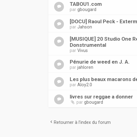
TABOU1.com
par
gbougard
[DOCU] Raoul Peck - Exterm
par
Jahson
[MUSIQUE] 20 Studio One R
Donstrumental
par
Vivus
Pénurie de weed en J. A.
par
jahloren
Les plus beaux macarons d
par
Aloy2.0
livres sur reggae a donner
par
gbougard
Retourner à l’index du forum