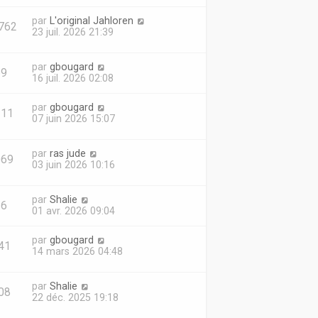
par
L'original Jahloren
762
23 juil. 2026 21:39
par
gbougard
69
16 juil. 2026 02:08
par
gbougard
111
07 juin 2026 15:07
par
ras jude
069
03 juin 2026 10:16
par
Shalie
26
01 avr. 2026 09:04
par
gbougard
41
14 mars 2026 04:48
par
Shalie
08
22 déc. 2025 19:18