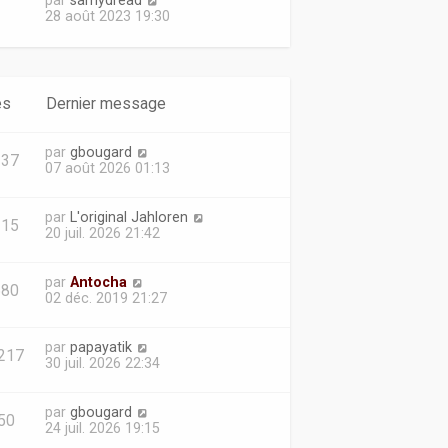
par
samydread
d
o
28 août 2023 19:30
e
i
r
r
n
l
i
e
e
d
es
Dernier message
r
e
m
r
e
n
par
gbougard
s
i
337
07 août 2026 01:13
s
e
a
r
g
m
par
L'original Jahloren
e
e
215
20 juil. 2026 21:42
s
s
a
par
Antocha
g
680
02 déc. 2019 21:27
e
par
papayatik
217
30 juil. 2026 22:34
par
gbougard
50
24 juil. 2026 19:15