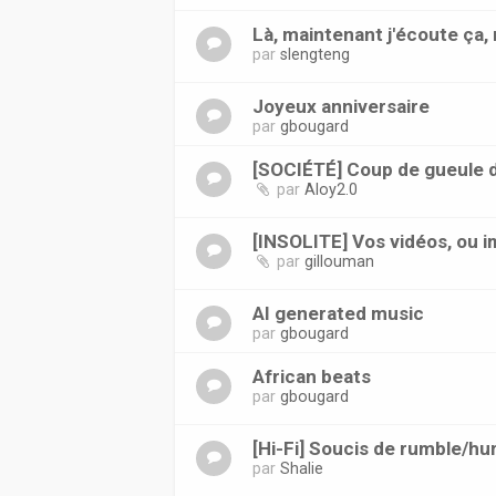
Là, maintenant j'écoute ça, 
par
slengteng
Joyeux anniversaire
par
gbougard
[SOCIÉTÉ] Coup de gueule du
par
Aloy2.0
[INSOLITE] Vos vidéos, ou 
par
gillouman
AI generated music
par
gbougard
African beats
par
gbougard
[Hi-Fi] Soucis de rumble/h
par
Shalie