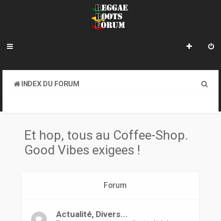
R
INDEX DU FORUM
e
ET HOP, TOUS AU COFFEE-SHOP. GOOD VIBES EXIGEES !
c
h
Et hop, tous au Coffee-Shop.
e
Good Vibes exigees !
r
c
Forum
h
e
Actualité, Divers...