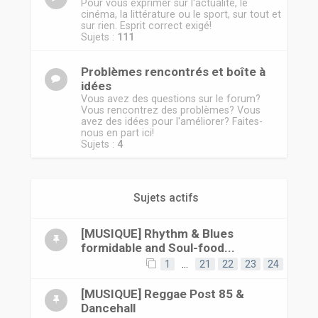
r
Pour vous exprimer sur l'actualité, le
cinéma, la littérature ou le sport, sur tout et
sur rien. Esprit correct exigé!
Sujets :
111
Problèmes rencontrés et boîte à
idées
Vous avez des questions sur le forum?
Vous rencontrez des problèmes? Vous
avez des idées pour l'améliorer? Faites-
nous en part ici!
Sujets :
4
Sujets actifs
[MUSIQUE] Rhythm & Blues
formidable and Soul-food...
1
…
21
22
23
24
[MUSIQUE] Reggae Post 85 &
Dancehall