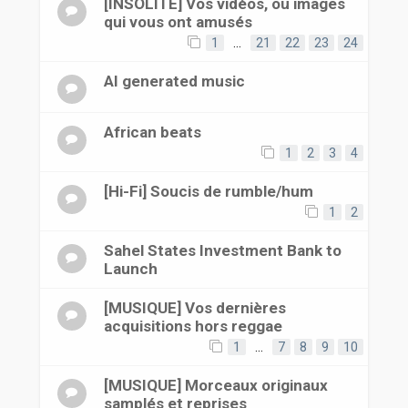
[INSOLITE] Vos vidéos, ou images
qui vous ont amusés
1
…
21
22
23
24
AI generated music
African beats
1
2
3
4
[Hi-Fi] Soucis de rumble/hum
1
2
Sahel States Investment Bank to
Launch
[MUSIQUE] Vos dernières
acquisitions hors reggae
1
…
7
8
9
10
[MUSIQUE] Morceaux originaux
samplés et reprises