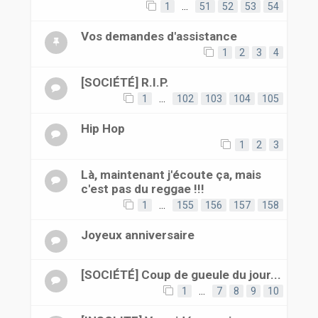
1
…
51
52
53
54
Vos demandes d'assistance
1
2
3
4
[SOCIÉTÉ] R.I.P.
1
…
102
103
104
105
Hip Hop
1
2
3
Là, maintenant j'écoute ça, mais
c'est pas du reggae !!!
1
…
155
156
157
158
Joyeux anniversaire
[SOCIÉTÉ] Coup de gueule du jour...
1
…
7
8
9
10