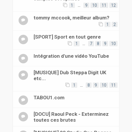
1
…
9
10
11
12
tommy mccook, meilleur album?
1
2
[SPORT] Sport en tout genre
1
…
7
8
9
10
Intégration d'une vidéo YouTube
[MUSIQUE] Dub Steppa Digit UK
etc...
1
…
8
9
10
11
TABOU1.com
[DOCU] Raoul Peck - Exterminez
toutes ces brutes