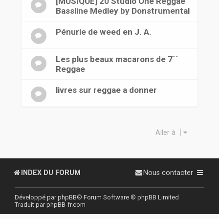
[MUSIQUE] 20 Studio One Reggae
Bassline Medley by Donstrumental
Pénurie de weed en J. A.
Les plus beaux macarons de 7´´
Reggae
livres sur reggae a donner
Aller à
INDEX DU FORUM
Nous contacter
Développé par
phpBB
® Forum Software © phpBB Limited
Traduit par
phpBB-fr.com