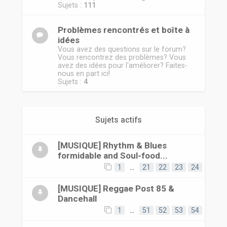
r
Sujets :
111
Problèmes rencontrés et boîte à
idées
Vous avez des questions sur le forum?
Vous rencontrez des problèmes? Vous
avez des idées pour l'améliorer? Faites-
nous en part ici!
Sujets :
4
Sujets actifs
[MUSIQUE] Rhythm & Blues
formidable and Soul-food...
1
…
21
22
23
24
[MUSIQUE] Reggae Post 85 &
Dancehall
1
…
51
52
53
54