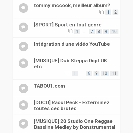
tommy mccook, meilleur album?
1
2
[SPORT] Sport en tout genre
1
…
7
8
9
10
Intégration d'une vidéo YouTube
[MUSIQUE] Dub Steppa Digit UK
etc...
1
…
8
9
10
11
TABOU1.com
[DOCU] Raoul Peck - Exterminez
toutes ces brutes
[MUSIQUE] 20 Studio One Reggae
Bassline Medley by Donstrumental