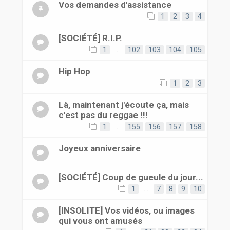
Vos demandes d'assistance
1
2
3
4
[SOCIÉTÉ] R.I.P.
1
…
102
103
104
105
Hip Hop
1
2
3
Là, maintenant j'écoute ça, mais
c'est pas du reggae !!!
1
…
155
156
157
158
Joyeux anniversaire
[SOCIÉTÉ] Coup de gueule du jour...
1
…
7
8
9
10
[INSOLITE] Vos vidéos, ou images
qui vous ont amusés