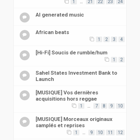
1
…
21
22
23
24
AI generated music
African beats
1
2
3
4
[Hi-Fi] Soucis de rumble/hum
1
2
Sahel States Investment Bank to
Launch
[MUSIQUE] Vos dernières
acquisitions hors reggae
1
…
7
8
9
10
[MUSIQUE] Morceaux originaux
samplés et reprises
1
…
9
10
11
12