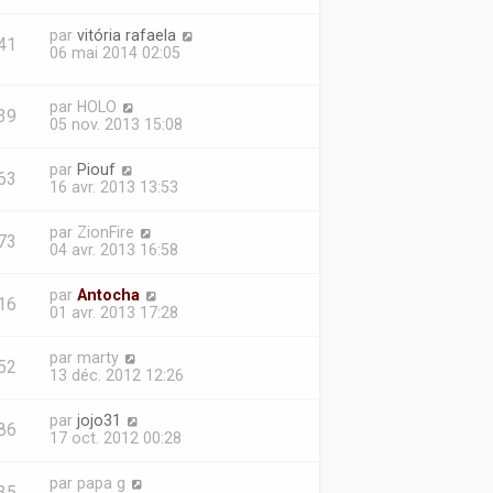
par
vitória rafaela
41
06 mai 2014 02:05
par
HOLO
39
05 nov. 2013 15:08
par
Piouf
63
16 avr. 2013 13:53
par
ZionFire
73
04 avr. 2013 16:58
par
Antocha
16
01 avr. 2013 17:28
par
marty
52
13 déc. 2012 12:26
par
jojo31
86
17 oct. 2012 00:28
par
papa g