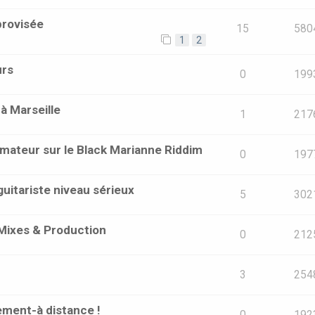
provisée
15
580
1
2
urs
0
199
à Marseille
1
217
mateur sur le Black Marianne Riddim
0
197
uitariste niveau sérieux
5
302
Mixes & Production
0
212
3
254
ement-à distance !