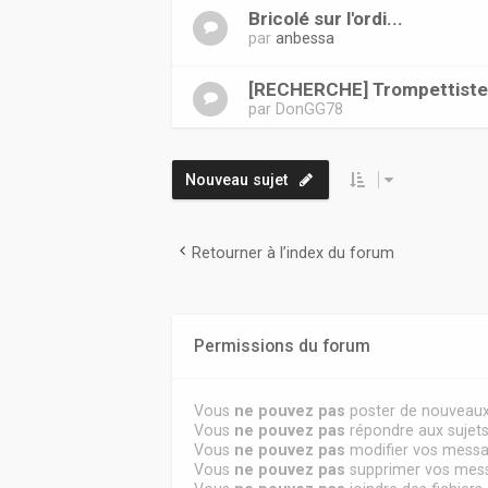
Bricolé sur l'ordi...
par
anbessa
[RECHERCHE] Trompettist
par
DonGG78
Nouveau sujet
Retourner à l’index du forum
Permissions du forum
Vous
ne pouvez pas
poster de nouveaux
Vous
ne pouvez pas
répondre aux sujet
Vous
ne pouvez pas
modifier vos mess
Vous
ne pouvez pas
supprimer vos mes