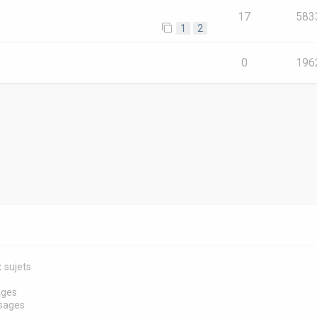
17
583
1
2
e
0
196
 sujets
s
ages
sages