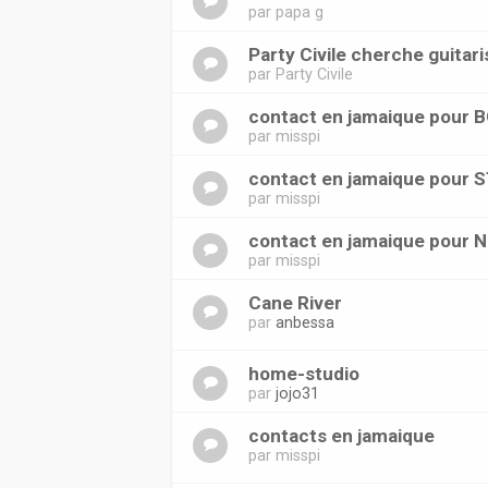
par
papa g
Party Civile cherche guitari
par
Party Civile
contact en jamaique pou
par
misspi
contact en jamaique pour
par
misspi
contact en jamaique pour N
par
misspi
Cane River
par
anbessa
home-studio
par
jojo31
contacts en jamaique
par
misspi