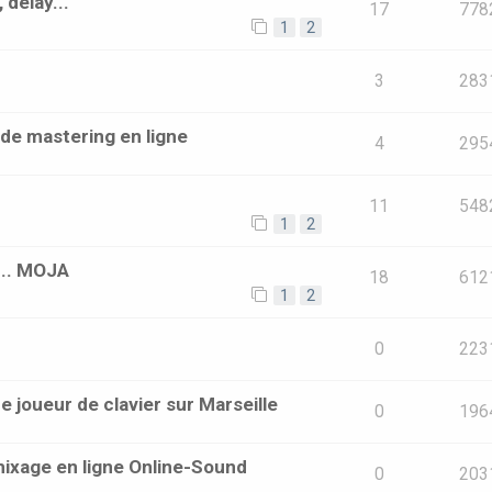
 delay...
17
778
1
2
3
283
 de mastering en ligne
4
295
11
548
1
2
... MOJA
18
612
1
2
0
223
 joueur de clavier sur Marseille
0
196
mixage en ligne Online-Sound
0
203