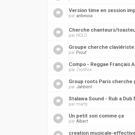
Version time en session im
par
anbessa
Cherche chanteurs/toaste
par
HOLO
Groupe cherche claviériste 
par
Piouf
Compo - Reggae Français A
par
ZionFire
Group roots Paris cherche g
par
JahbenI
Stalawa Sound - Rub a Dub 
par
marty
Un petit son comme ça
par
Albert
creation musicale-effectiv