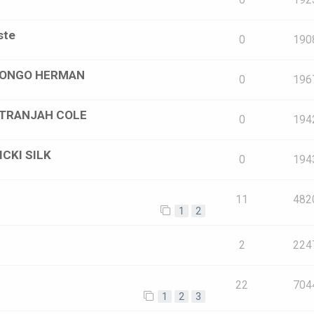
0
192
ste
0
190
r BONGO HERMAN
0
196
 STRANJAH COLE
0
194
ICKI SILK
0
194
11
482
1
2
2
224
22
704
1
2
3