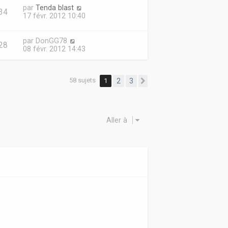
par
Tenda blast
34
17 févr. 2012 10:40
par
DonGG78
28
08 févr. 2012 14:43
58 sujets
1
2
3
Suivante
Aller à