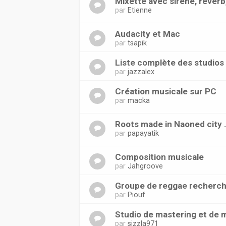
Mixette avec sirène, reverb,
par
Etienne
Audacity et Mac
par
tsapik
Liste complète des studios
par
jazzalex
Création musicale sur PC
par
macka
Roots made in Naoned city 
par
papayatik
Composition musicale
par
Jahgroove
Groupe de reggae recherche
par
Piouf
Studio de mastering et de 
par
sizzla971