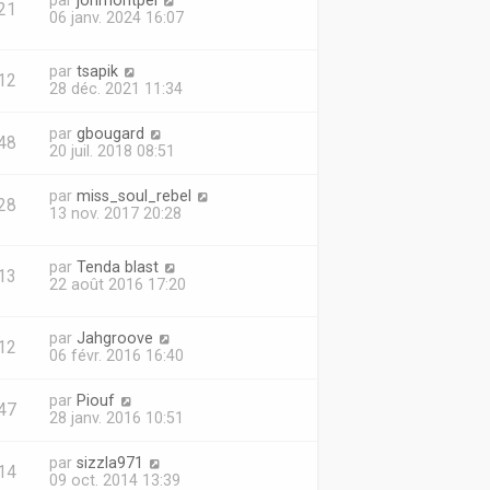
par
johmontpel
21
06 janv. 2024 16:07
par
tsapik
12
28 déc. 2021 11:34
par
gbougard
48
20 juil. 2018 08:51
par
miss_soul_rebel
28
13 nov. 2017 20:28
par
Tenda blast
13
22 août 2016 17:20
par
Jahgroove
12
06 févr. 2016 16:40
par
Piouf
47
28 janv. 2016 10:51
par
sizzla971
14
09 oct. 2014 13:39