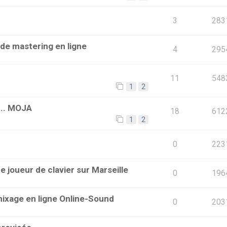
3
283
 de mastering en ligne
4
295
11
548
1
2
... MOJA
18
612
1
2
0
223
 joueur de clavier sur Marseille
0
196
mixage en ligne Online-Sound
0
203