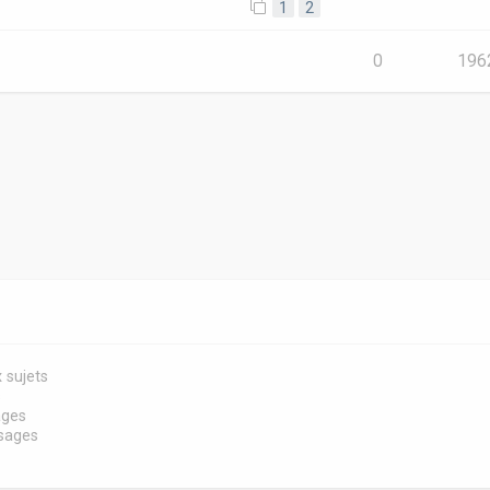
1
2
e
0
196
 sujets
s
ages
sages