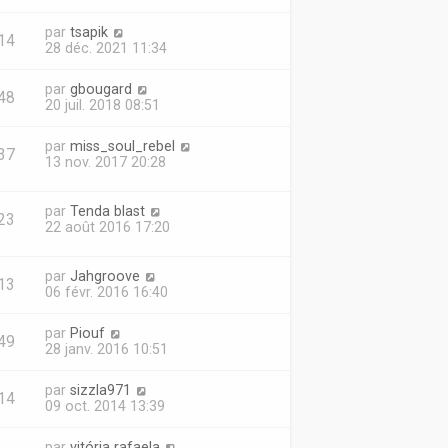
par
tsapik
14
28 déc. 2021 11:34
par
gbougard
48
20 juil. 2018 08:51
par
miss_soul_rebel
37
13 nov. 2017 20:28
par
Tenda blast
23
22 août 2016 17:20
par
Jahgroove
13
06 févr. 2016 16:40
par
Piouf
49
28 janv. 2016 10:51
par
sizzla971
14
09 oct. 2014 13:39
par
vitória rafaela