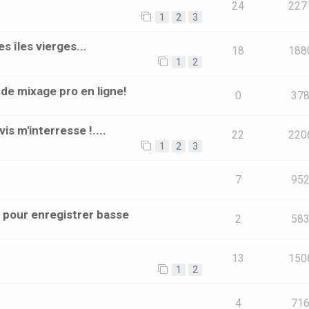
24
227
1
2
3
s îles vierges...
18
188
1
2
e mixage pro en ligne!
0
37
is m'interresse !....
22
220
1
2
3
7
95
 pour enregistrer basse
2
58
13
150
1
2
4
71