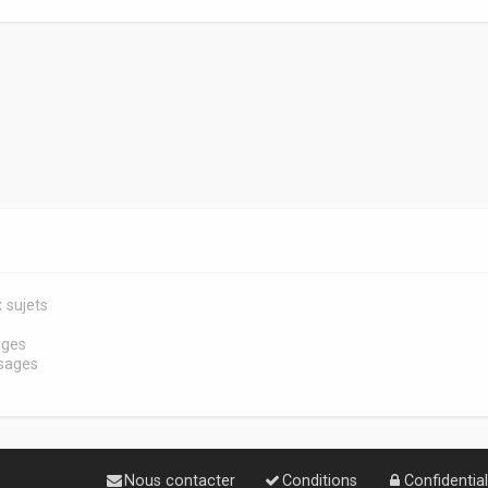
 sujets
s
ages
sages
Nous contacter
Conditions
Confidential