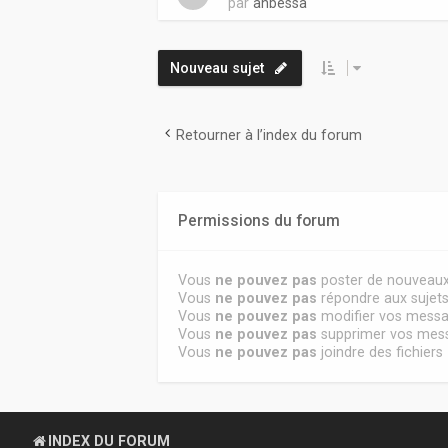
par
anbessa
Nouveau sujet
Retourner à l’index du forum
Permissions du forum
Vous
ne pouvez pas
poster de nouveaux
Vous
ne pouvez pas
répondre aux sujet
Vous
ne pouvez pas
modifier vos mess
Vous
ne pouvez pas
supprimer vos mes
Vous
ne pouvez pas
joindre des fichiers
INDEX DU FORUM