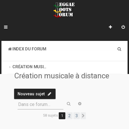
R
INDEX DU FORUM
e
CREATION MUSICALE A DISTANCE & ONLINE SOUND CLASH
c
CRÉATION MUSICALE À DISTANCE
Création musicale à distance
h
e
r
Nouveau sujet
c
Rechercher
Recherche avancée
Dans ce forum…
h
58 sujets
1
2
3
Suivante
e