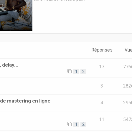
Réponses
Vu
 delay...
17
776
1
2
3
282
 de mastering en ligne
4
295
11
547
1
2