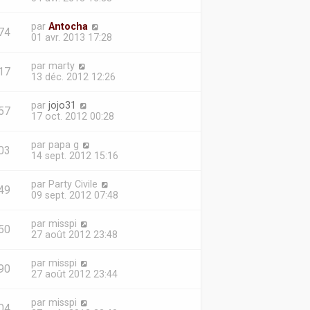
par
Antocha
74
01 avr. 2013 17:28
par
marty
17
13 déc. 2012 12:26
par
jojo31
57
17 oct. 2012 00:28
par
papa g
03
14 sept. 2012 15:16
par
Party Civile
49
09 sept. 2012 07:48
par
misspi
50
27 août 2012 23:48
par
misspi
90
27 août 2012 23:44
par
misspi
04