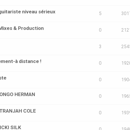
uitariste niveau sérieux
5
301
Mixes & Production
0
212
3
254
ement-à distance !
0
192
ste
0
190
r BONGO HERMAN
0
196
 STRANJAH COLE
0
193
ICKI SILK
0
194