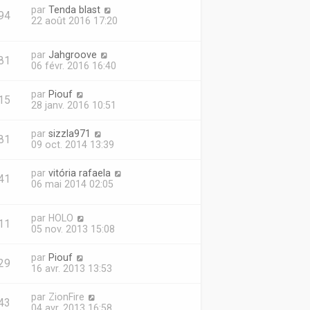
par
Tenda blast
94
22 août 2016 17:20
par
Jahgroove
81
06 févr. 2016 16:40
par
Piouf
15
28 janv. 2016 10:51
par
sizzla971
81
09 oct. 2014 13:39
par
vitória rafaela
41
06 mai 2014 02:05
par
HOLO
11
05 nov. 2013 15:08
par
Piouf
29
16 avr. 2013 13:53
par
ZionFire
43
04 avr. 2013 16:58