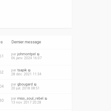
d
e
r
n
i
e
r
m
e
s
es
Dernier message
s
a
g
par
johmontpel
e
61
06 janv. 2024 16:07
par
tsapik
62
28 déc. 2021 11:34
par
gbougard
04
20 juil. 2018 08:51
par
miss_soul_rebel
30
13 nov. 2017 20:28