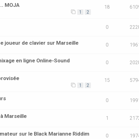
... MOJA
18
610
1
2
0
222
 joueur de clavier sur Marseille
0
196
mixage en ligne Online-Sound
0
202
provisée
15
579
1
2
urs
0
199
à Marseille
1
217
mateur sur le Black Marianne Riddim
0
197