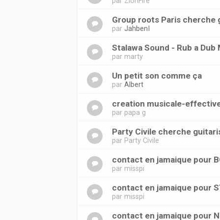
par
ZionFire
Group roots Paris cherche g
par
JahbenI
Stalawa Sound - Rub a Dub 
par
marty
Un petit son comme ça
par
Albert
creation musicale-effectiv
par
papa g
Party Civile cherche guitari
par
Party Civile
contact en jamaique pou
par
misspi
contact en jamaique pour
par
misspi
contact en jamaique pour N