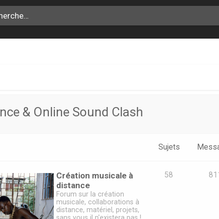
SH
ance & Online Sound Clash
Sujets
Mess
Création musicale à
58
81
distance
Forum sur la création
musicale, collaborations à
distance, matériel, projets,
sans vous il n'existera pas !