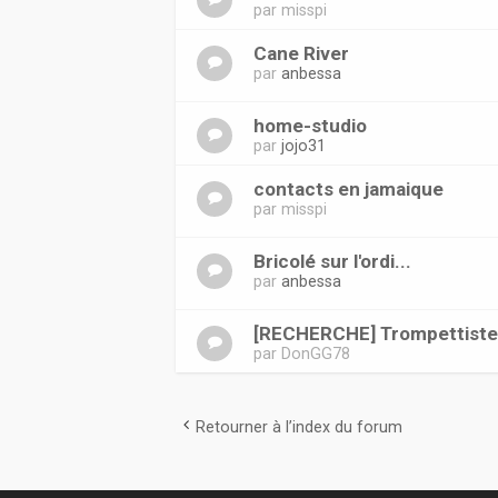
par
misspi
Cane River
par
anbessa
home-studio
par
jojo31
contacts en jamaique
par
misspi
Bricolé sur l'ordi...
par
anbessa
[RECHERCHE] Trompettist
par
DonGG78
Retourner à l’index du forum