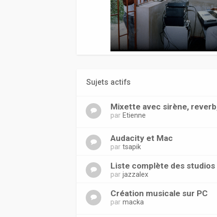
Sujets actifs
Mixette avec sirène, reverb,
par
Etienne
Audacity et Mac
par
tsapik
Liste complète des studios
par
jazzalex
Création musicale sur PC
par
macka