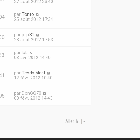
27 août 2012 23:40
par
Tonto
04
25 août 2012 17:34
par
jojo31
30
23 août 2012 17:53
par
lab
33
03 avr. 2012 14:40
par
Tenda blast
41
17 févr. 2012 10:40
par
DonGG78
95
08 févr. 2012 14:43
Aller à