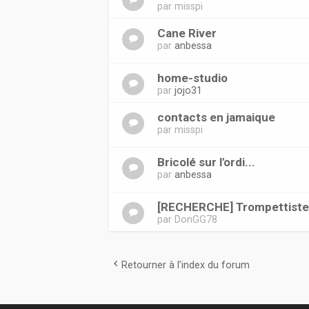
par
misspi
Cane River
par
anbessa
home-studio
par
jojo31
contacts en jamaique
par
misspi
Bricolé sur l'ordi...
par
anbessa
[RECHERCHE] Trompettist
par
DonGG78
Retourner à l’index du forum