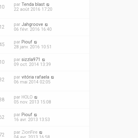
par
Tenda blast
10
22 août 2016 17:20
par
Jahgroove
12
06 févr. 2016 16:40
par
Piouf
45
28 janv. 2016 10:51
par
sizzla971
10
09 oct. 2014 13:39
par
vitória rafaela
32
06 mai 2014 02:05
par
HOLO
38
05 nov. 2013 15:08
par
Piouf
62
16 avr. 2013 13:53
par
ZionFire
72
04 avr. 2013 16:58