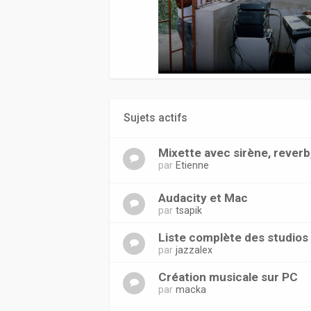
Sujets actifs
Mixette avec sirène, reverb,
par
Etienne
Audacity et Mac
par
tsapik
Liste complète des studios
par
jazzalex
Création musicale sur PC
par
macka