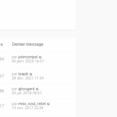
d
e
r
n
i
e
r
m
e
s
es
Dernier message
s
a
g
par
johmontpel
e
84
06 janv. 2024 16:07
par
tsapik
97
28 déc. 2021 11:34
par
gbougard
48
20 juil. 2018 08:51
par
miss_soul_rebel
17
13 nov. 2017 20:28