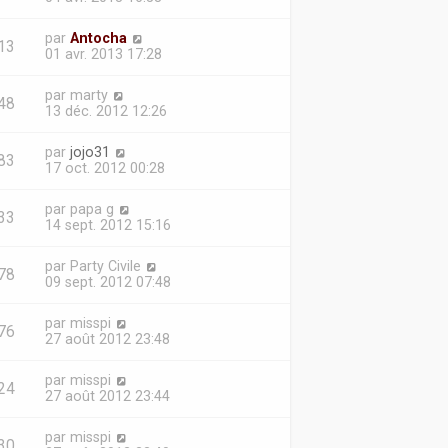
par
Antocha
13
01 avr. 2013 17:28
par
marty
48
13 déc. 2012 12:26
par
jojo31
83
17 oct. 2012 00:28
par
papa g
33
14 sept. 2012 15:16
par
Party Civile
78
09 sept. 2012 07:48
par
misspi
76
27 août 2012 23:48
par
misspi
24
27 août 2012 23:44
par
misspi
30