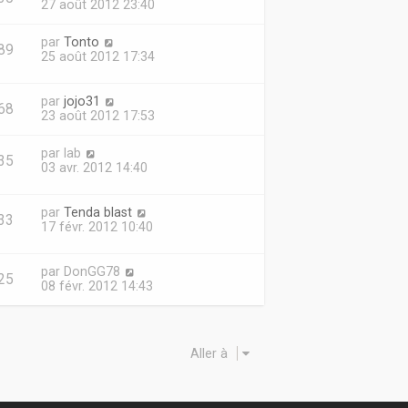
27 août 2012 23:40
par
Tonto
89
25 août 2012 17:34
par
jojo31
68
23 août 2012 17:53
par
lab
35
03 avr. 2012 14:40
par
Tenda blast
33
17 févr. 2012 10:40
par
DonGG78
25
08 févr. 2012 14:43
Aller à