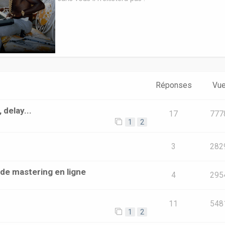
Réponses
Vu
 delay...
17
777
1
2
3
282
 de mastering en ligne
4
295
11
548
1
2