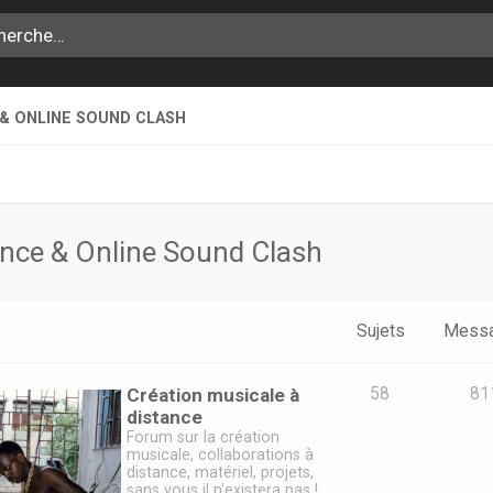
 & ONLINE SOUND CLASH
ance & Online Sound Clash
Sujets
Mess
Création musicale à
58
81
distance
Forum sur la création
musicale, collaborations à
distance, matériel, projets,
sans vous il n'existera pas !