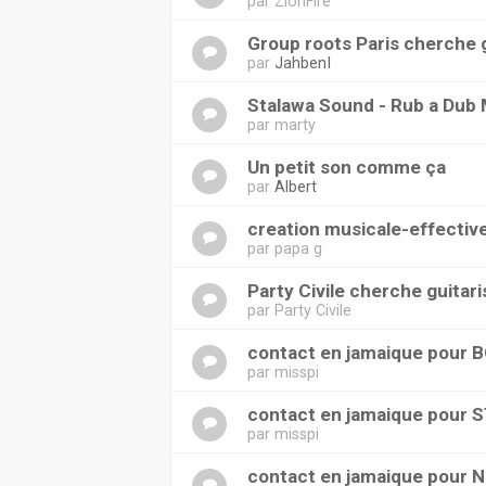
par
ZionFire
Group roots Paris cherche g
par
JahbenI
Stalawa Sound - Rub a Dub 
par
marty
Un petit son comme ça
par
Albert
creation musicale-effectiv
par
papa g
Party Civile cherche guitari
par
Party Civile
contact en jamaique pou
par
misspi
contact en jamaique pour
par
misspi
contact en jamaique pour N