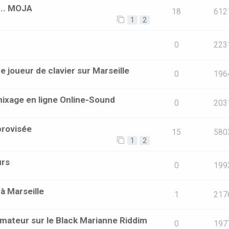
... MOJA
18
612
1
2
0
223
 joueur de clavier sur Marseille
0
196
mixage en ligne Online-Sound
0
203
provisée
15
580
1
2
urs
0
199
à Marseille
1
217
mateur sur le Black Marianne Riddim
0
197