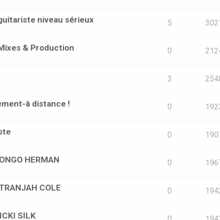
uitariste niveau sérieux
5
302
Mixes & Production
0
212
3
254
ement-à distance !
0
192
ste
0
190
r BONGO HERMAN
0
196
 STRANJAH COLE
0
194
ICKI SILK
0
194