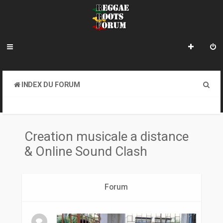
R
INDEX DU FORUM
e
CREATION MUSICALE A DISTANCE & ONLINE SOUND CLASH
c
h
Creation musicale a distance
e
& Online Sound Clash
r
c
Forum
h
e