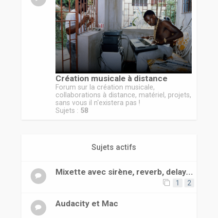
r
Création musicale à distance
Forum sur la création musicale,
collaborations à distance, matériel, projets,
sans vous il n'existera pas !
Sujets :
58
Sujets actifs
Mixette avec sirène, reverb, delay...
1
2
Audacity et Mac