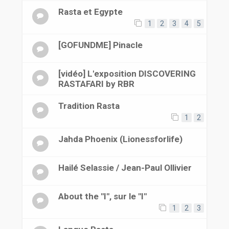
Rasta et Egypte
1
2
3
4
5
[GOFUNDME] Pinacle
[vidéo] L'exposition DISCOVERING
RASTAFARI by RBR
Tradition Rasta
1
2
Jahda Phoenix (Lionessforlife)
Hailé Selassie / Jean-Paul Ollivier
About the "I", sur le "I"
1
2
3