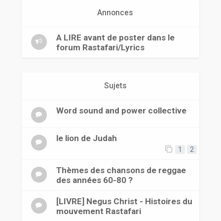
r
Annonces
A LIRE avant de poster dans le
forum Rastafari/Lyrics
Sujets
Word sound and power collective
le lion de Judah
1
2
Thèmes des chansons de reggae
des années 60-80 ?
[LIVRE] Negus Christ - Histoires du
mouvement Rastafari