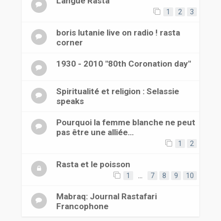
Langue Rasta
1
2
3
boris lutanie live on radio ! rasta
corner
1930 - 2010 "80th Coronation day"
Spiritualité et religion : Selassie
speaks
Pourquoi la femme blanche ne peut
pas être une alliée…
1
2
Rasta et le poisson
1
…
7
8
9
10
Mabraq: Journal Rastafari
Francophone