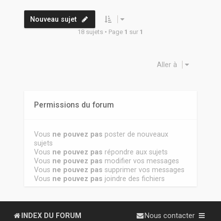
Nouveau sujet
18 sujets • Page
1
sur
1
Aller à
Permissions du forum
Vous
ne pouvez pas
poster de nouveaux
sujets
Vous
ne pouvez pas
répondre aux sujets
Vous
ne pouvez pas
modifier vos messages
Vous
ne pouvez pas
supprimer vos messages
Vous
ne pouvez pas
joindre des fichiers
INDEX DU FORUM
Nous contacter