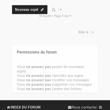
Nouveau sujet
18 sujets • Page
1
sur
1
Aller à
Permissions du forum
Vous
ne pouvez pas
poster de nouveaux
sujets
Vous
ne pouvez pas
répondre aux sujets
Vous
ne pouvez pas
modifier vos messages
Vous
ne pouvez pas
supprimer vos messages
Vous
ne pouvez pas
joindre des fichiers
INDEX DU FORUM
Nous contacter