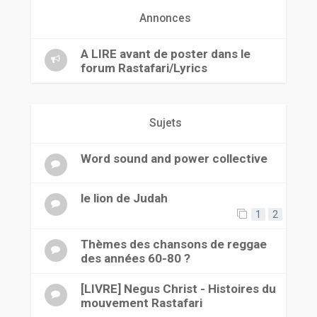
r
Annonces
A LIRE avant de poster dans le
forum Rastafari/Lyrics
Sujets
Word sound and power collective
le lion de Judah
1
2
Thèmes des chansons de reggae
des années 60-80 ?
[LIVRE] Negus Christ - Histoires du
mouvement Rastafari