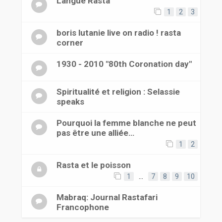
Langue Rasta
1
2
3
boris lutanie live on radio ! rasta
corner
1930 - 2010 "80th Coronation day"
Spiritualité et religion : Selassie
speaks
Pourquoi la femme blanche ne peut
pas être une alliée…
1
2
Rasta et le poisson
1
…
7
8
9
10
Mabraq: Journal Rastafari
Francophone