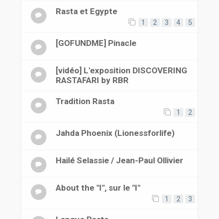
Rasta et Egypte
1
2
3
4
5
[GOFUNDME] Pinacle
[vidéo] L'exposition DISCOVERING
RASTAFARI by RBR
Tradition Rasta
1
2
Jahda Phoenix (Lionessforlife)
Hailé Selassie / Jean-Paul Ollivier
About the "I", sur le "I"
1
2
3