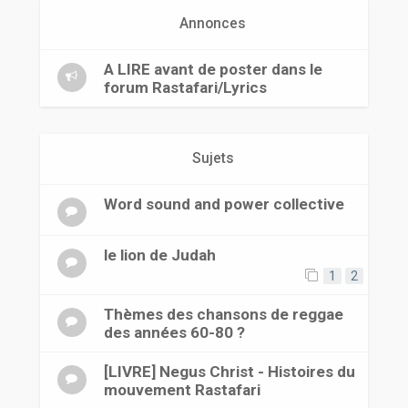
r
Annonces
A LIRE avant de poster dans le
forum Rastafari/Lyrics
Sujets
Word sound and power collective
le lion de Judah
1
2
Thèmes des chansons de reggae
des années 60-80 ?
[LIVRE] Negus Christ - Histoires du
mouvement Rastafari