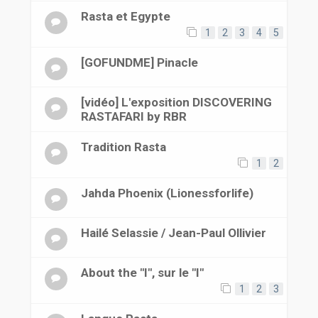
Rasta et Egypte
1
2
3
4
5
[GOFUNDME] Pinacle
[vidéo] L'exposition DISCOVERING
RASTAFARI by RBR
Tradition Rasta
1
2
Jahda Phoenix (Lionessforlife)
Hailé Selassie / Jean-Paul Ollivier
About the "I", sur le "I"
1
2
3