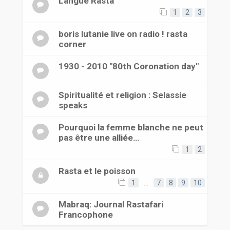
Langue Rasta
1
2
3
boris lutanie live on radio ! rasta
corner
1930 - 2010 "80th Coronation day"
Spiritualité et religion : Selassie
speaks
Pourquoi la femme blanche ne peut
pas être une alliée…
1
2
Rasta et le poisson
1
…
7
8
9
10
Mabraq: Journal Rastafari
Francophone