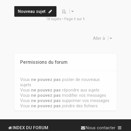
Nouveau sujet
18 sujets • Page
1
sur
1
Aller à
Permissions du forum
Vous
ne pouvez pas
poster de nouveaux
sujets
Vous
ne pouvez pas
répondre aux sujets
Vous
ne pouvez pas
modifier vos messages
Vous
ne pouvez pas
supprimer vos messages
Vous
ne pouvez pas
joindre des fichiers
INDEX DU FORUM
Nous contacter