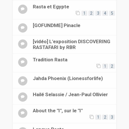
Rasta et Egypte
1
2
3
4
5
[GOFUNDME] Pinacle
[vidéo] L'exposition DISCOVERING
RASTAFARI by RBR
Tradition Rasta
1
2
Jahda Phoenix (Lionessforlife)
Hailé Selassie / Jean-Paul Ollivier
About the "I", sur le "I"
1
2
3