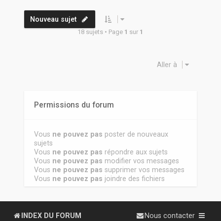
Nouveau sujet
18 sujets • Page
1
sur
1
Aller à
Permissions du forum
Vous
ne pouvez pas
poster de nouveaux
sujets
Vous
ne pouvez pas
répondre aux sujets
Vous
ne pouvez pas
modifier vos messages
Vous
ne pouvez pas
supprimer vos messages
Vous
ne pouvez pas
joindre des fichiers
INDEX DU FORUM
Nous contacter