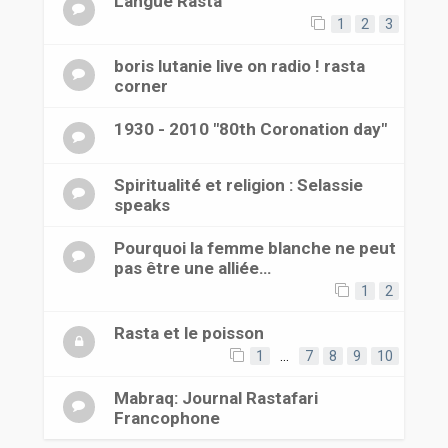
Langue Rasta
1
2
3
boris lutanie live on radio ! rasta
corner
1930 - 2010 "80th Coronation day"
Spiritualité et religion : Selassie
speaks
Pourquoi la femme blanche ne peut
pas être une alliée…
1
2
Rasta et le poisson
1
…
7
8
9
10
Mabraq: Journal Rastafari
Francophone