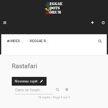
R
INDEX DU FORUM
REGGAE ROOTS MUSIC
e
BMW, RASTAFARI, LYRICS
RASTAFARI
c
h
Rastafari
e
r
Nouveau sujet
c
Rechercher
Recherche avancée
Dans ce forum…
h
18 sujets • Page
1
sur
1
e