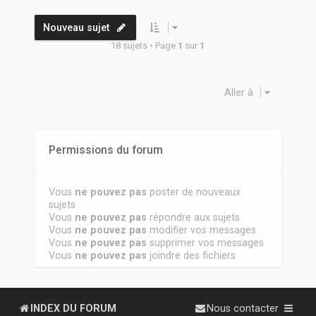
Nouveau sujet
18 sujets • Page
1
sur
1
Aller à
Permissions du forum
Vous
ne pouvez pas
poster de nouveaux
sujets
Vous
ne pouvez pas
répondre aux sujets
Vous
ne pouvez pas
modifier vos messages
Vous
ne pouvez pas
supprimer vos messages
Vous
ne pouvez pas
joindre des fichiers
INDEX DU FORUM
Nous contacter