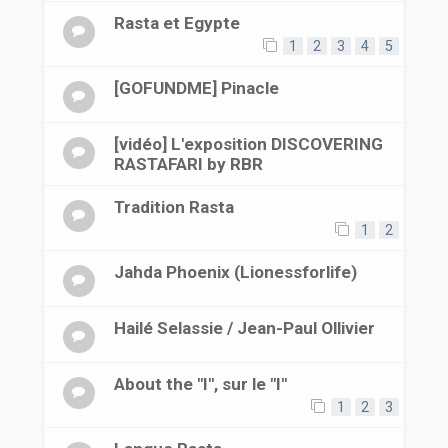
Rasta et Egypte
1
2
3
4
5
[GOFUNDME] Pinacle
[vidéo] L'exposition DISCOVERING
RASTAFARI by RBR
Tradition Rasta
1
2
Jahda Phoenix (Lionessforlife)
Hailé Selassie / Jean-Paul Ollivier
About the "I", sur le "I"
1
2
3