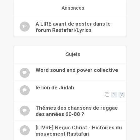
r
Annonces
A LIRE avant de poster dans le
forum Rastafari/Lyrics
Sujets
Word sound and power collective
le lion de Judah
1
2
Thèmes des chansons de reggae
des années 60-80 ?
[LIVRE] Negus Christ - Histoires du
mouvement Rastafari