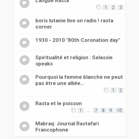
Langue Rasta
1
2
3
boris lutanie live on radio ! rasta
corner
1930 - 2010 "80th Coronation day"
Spiritualité et religion : Selassie
speaks
Pourquoi la femme blanche ne peut
pas être une alliée…
1
2
Rasta et le poisson
1
…
7
8
9
10
Mabraq: Journal Rastafari
Francophone