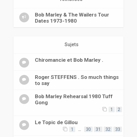
r
Bob Marley & The Wailers Tour
Dates 1973-1980
Sujets
Chiromancie et Bob Marley .
Roger STEFFENS . So much things
to say
Bob Marley Rehearsal 1980 Tuff
Gong
1
2
Le Topic de Gillou
1
…
30
31
32
33