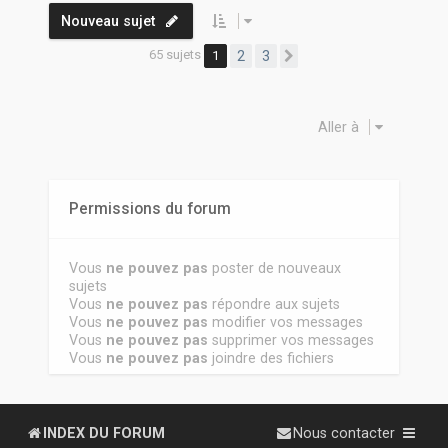
Nouveau sujet
65 sujets
1
2
3
Suivante
Aller à
Permissions du forum
Vous
ne pouvez pas
poster de nouveaux
sujets
Vous
ne pouvez pas
répondre aux sujets
Vous
ne pouvez pas
modifier vos messages
Vous
ne pouvez pas
supprimer vos messages
Vous
ne pouvez pas
joindre des fichiers
INDEX DU FORUM
Nous contacter