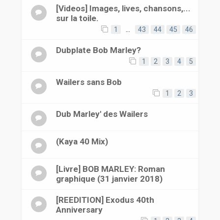
[Videos] Images, lives, chansons,...
sur la toile.
1
…
43
44
45
46
Dubplate Bob Marley?
1
2
3
4
5
Wailers sans Bob
1
2
3
Dub Marley' des Wailers
(Kaya 40 Mix)
[Livre] BOB MARLEY: Roman
graphique (31 janvier 2018)
[REEDITION] Exodus 40th
Anniversary