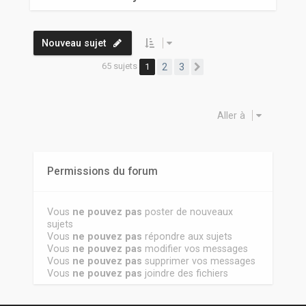
Nouveau sujet
65 sujets
1
2
3
Suivante
Aller à
Permissions du forum
Vous
ne pouvez pas
poster de nouveaux
sujets
Vous
ne pouvez pas
répondre aux sujets
Vous
ne pouvez pas
modifier vos messages
Vous
ne pouvez pas
supprimer vos messages
Vous
ne pouvez pas
joindre des fichiers