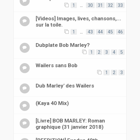
1
…
30
31
32
33
[Videos] Images, lives, chansons,...
sur la toile.
1
…
43
44
45
46
Dubplate Bob Marley?
1
2
3
4
5
Wailers sans Bob
1
2
3
Dub Marley' des Wailers
(Kaya 40 Mix)
[Livre] BOB MARLEY: Roman
graphique (31 janvier 2018)