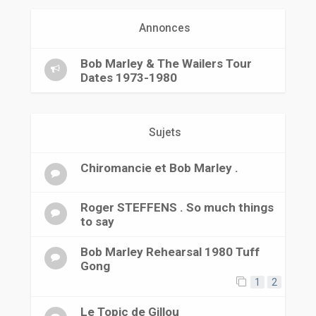
r
Annonces
Bob Marley & The Wailers Tour
Dates 1973-1980
Sujets
Chiromancie et Bob Marley .
Roger STEFFENS . So much things
to say
Bob Marley Rehearsal 1980 Tuff
Gong
1
2
Le Topic de Gillou