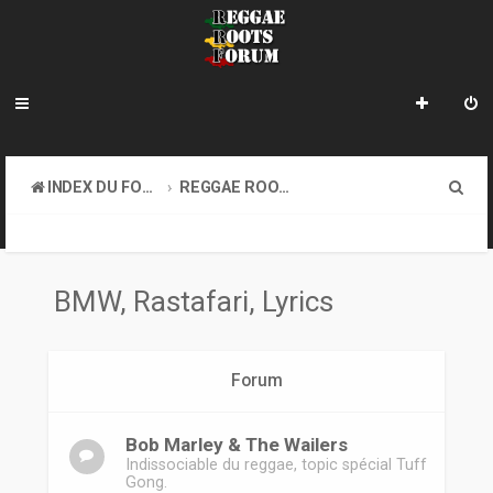
R
INDEX DU FORUM
REGGAE ROOTS MUSIC
e
BMW, RASTAFARI, LYRICS
c
h
BMW, Rastafari, Lyrics
e
r
Forum
c
h
Bob Marley & The Wailers
e
Indissociable du reggae, topic spécial Tuff
Gong.