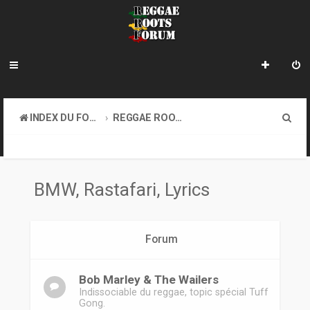
R
INDEX DU FORUM
REGGAE ROOTS MUSIC
e
BMW, RASTAFARI, LYRICS
c
h
BMW, Rastafari, Lyrics
e
r
Forum
c
h
Bob Marley & The Wailers
e
Indissociable du reggae, topic spécial Tuff
Gong.