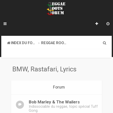
R
INDEX DU FORUM
REGGAE ROOTS MUSIC
e
BMW, RASTAFARI, LYRICS
c
h
BMW, Rastafari, Lyrics
e
r
Forum
c
h
Bob Marley & The Wailers
e
Indissociable du reggae, topic spécial Tuff
Gong.