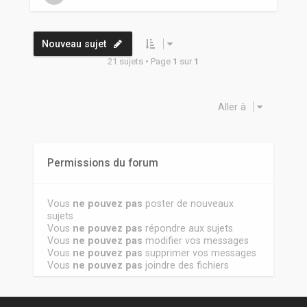
Nouveau sujet
21 sujets • Page
1
sur
1
Aller à
Permissions du forum
Vous
ne pouvez pas
poster de nouveaux
sujets
Vous
ne pouvez pas
répondre aux sujets
Vous
ne pouvez pas
modifier vos messages
Vous
ne pouvez pas
supprimer vos messages
Vous
ne pouvez pas
joindre des fichiers