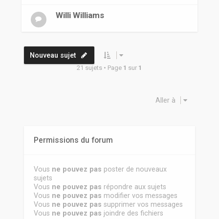
Willi Williams
Nouveau sujet
21 sujets • Page
1
sur
1
Aller à
Permissions du forum
Vous
ne pouvez pas
poster de nouveaux
sujets
Vous
ne pouvez pas
répondre aux sujets
Vous
ne pouvez pas
modifier vos messages
Vous
ne pouvez pas
supprimer vos messages
Vous
ne pouvez pas
joindre des fichiers