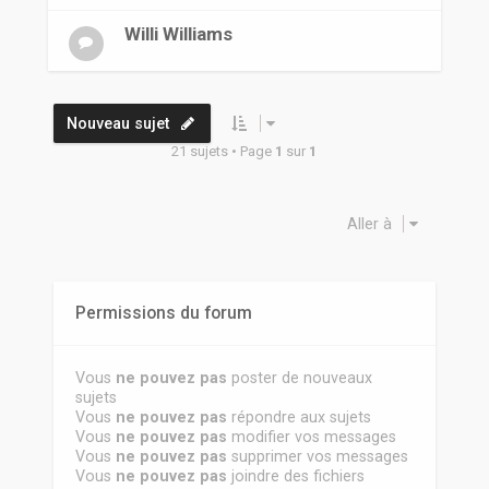
Willi Williams
Nouveau sujet
21 sujets • Page
1
sur
1
Aller à
Permissions du forum
Vous
ne pouvez pas
poster de nouveaux
sujets
Vous
ne pouvez pas
répondre aux sujets
Vous
ne pouvez pas
modifier vos messages
Vous
ne pouvez pas
supprimer vos messages
Vous
ne pouvez pas
joindre des fichiers